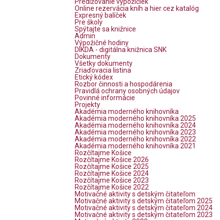
Predlžovanie výpožičiek
Online rezervácia kníh a hier cez katalóg
Expresný balíček
Pre školy
Spýtajte sa knižnice
Admin
Výpožičné hodiny
DIKDA - digitálna knižnica SNK
Dokumenty
Všetky dokumenty
Zriaďovacia listina
Etický kódex
Rozbor činnosti a hospodárenia
Pravidlá ochrany osobných údajov
Povinné informácie
Projekty
Akadémia moderného knihovníka
Akadémia moderného knihovníka 2025
Akadémia moderného knihovníka 2024
Akadémia moderného knihovníka 2023
Akadémia moderného knihovníka 2022
Akadémia moderného knihovníka 2021
Rozčítajme Košice
Rozčítajme Košice 2026
Rozčítajme Košice 2025
Rozčítajme Košice 2024
Rozčítajme Košice 2023
Rozčítajme Košice 2022
Motivačné aktivity s detským čitateľom
Motivačné aktivity s detským čitateľom 2025
Motivačné aktivity s detským čitateľom 2024
Motivačné aktivity s detským čitateľom 2023