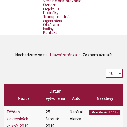
Verejné obstarávanie
Oznam
Projekt EU
Pobočky
Transparentná
organizácia
Otváracie
hodiny
Kontakt
Nachádzate sa tu:
Hlavná stránka
Zoznam aktualít
Dátum
Názov
vytvorenia
Autor
Návštevy
Týždeň
25.
Napísal:
Prečítané: 3003x
slovenských
február
Vierka
knižníc 2019
2019