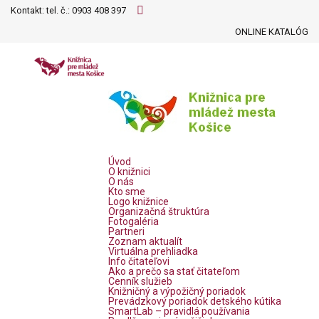
Kontakt: tel. č.:
0903 408 397
ONLINE KATALÓG
Úvod
O knižnici
O nás
Kto sme
Logo knižnice
Organizačná štruktúra
Fotogaléria
Partneri
Zoznam aktualít
Virtuálna prehliadka
Info čitateľovi
Ako a prečo sa stať čitateľom
Cenník služieb
Knižničný a výpožičný poriadok
Prevádzkový poriadok detského kútika
SmartLab – pravidlá používania