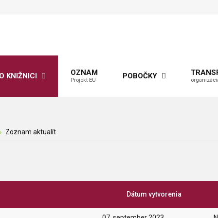
OZNAM
TRANS
O KNIŽNICI
POBOČKY
Projekt EU
organizáci
Zoznam aktualít
Dátum vytvorenia
07. september 2023
N