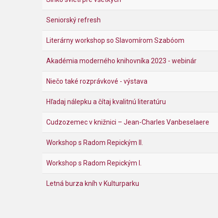
Seniorský refresh
Literárny workshop so Slavomírom Szabóom
Akadémia moderného knihovníka 2023 - webinár
Niečo také rozprávkové - výstava
Hľadaj nálepku a čítaj kvalitnú literatúru
Cudzozemec v knižnici – Jean-Charles Vanbeselaere
Workshop s Radom Repickým II.
Workshop s Radom Repickým I.
Letná burza kníh v Kulturparku