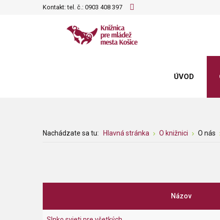
Kontakt: tel. č.:
0903 408 397
ÚVOD
Nachádzate sa tu:
Hlavná stránka
O knižnici
O nás
Názov
Slnko svieti pre všetkých