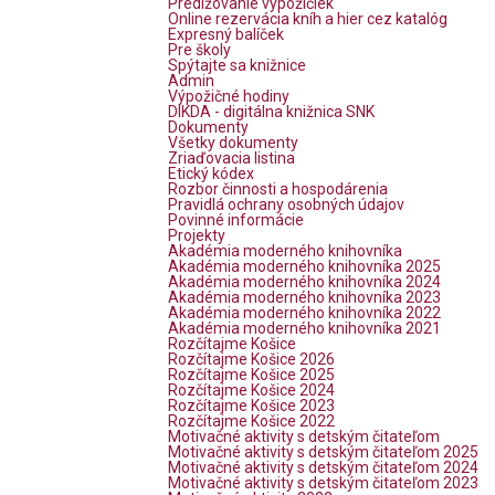
Predlžovanie výpožičiek
Online rezervácia kníh a hier cez katalóg
Expresný balíček
Pre školy
Spýtajte sa knižnice
Admin
Výpožičné hodiny
DIKDA - digitálna knižnica SNK
Dokumenty
Všetky dokumenty
Zriaďovacia listina
Etický kódex
Rozbor činnosti a hospodárenia
Pravidlá ochrany osobných údajov
Povinné informácie
Projekty
Akadémia moderného knihovníka
Akadémia moderného knihovníka 2025
Akadémia moderného knihovníka 2024
Akadémia moderného knihovníka 2023
Akadémia moderného knihovníka 2022
Akadémia moderného knihovníka 2021
Rozčítajme Košice
Rozčítajme Košice 2026
Rozčítajme Košice 2025
Rozčítajme Košice 2024
Rozčítajme Košice 2023
Rozčítajme Košice 2022
Motivačné aktivity s detským čitateľom
Motivačné aktivity s detským čitateľom 2025
Motivačné aktivity s detským čitateľom 2024
Motivačné aktivity s detským čitateľom 2023