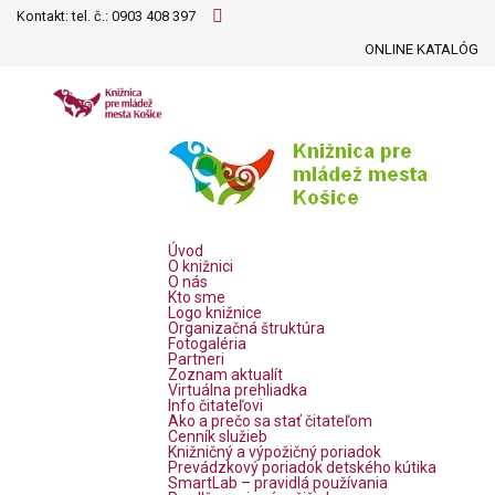
Kontakt: tel. č.:
0903 408 397
ONLINE KATALÓG
Úvod
O knižnici
O nás
Kto sme
Logo knižnice
Organizačná štruktúra
Fotogaléria
Partneri
Zoznam aktualít
Virtuálna prehliadka
Info čitateľovi
Ako a prečo sa stať čitateľom
Cenník služieb
Knižničný a výpožičný poriadok
Prevádzkový poriadok detského kútika
SmartLab – pravidlá používania