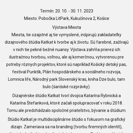
Termín: 20. 10. - 30. 11. 2023
Miesto: Pobočka LitPark, Kukučínova 2, Košice
Výstava Miesta
Miesta, tie ozajstné aj tie vymyslené, inšpirujú zakladateľky
dizajnového štúdia Katkat k tvorbe aj k životu. Sú farebné, zažívajú
v nich tie pekné bežné nuansy. Výstava zahŕňa prierez ich
ilustračnou tvorbou, voľnou, ale aj komerčnou, vytvorenou pre
potreby rôznych projektov, ktoré sú napríklad Košický detský pas,
festival Punktík, Plán hospodárskeho a sociálneho rozvoja,
Lomnica life, Národný park Slovenský kras, kniha Dze bulo, tam
bulo (šarišské rozprávky).
Dizajnérske štúdio Katkat tvorí dvojica Katarína Rybnická a
Katarína Štefanková, ktoré začali spolupracovať v roku 2018.
Tomu ale predchádzalo spoločné priateľstvo, bývanie a štúdium.
Štúdio Katkat je multidisciplinárne štúdio s fokusom na grafický
dizajn. Zameriava sa na branding (tvorbu firemných identít),