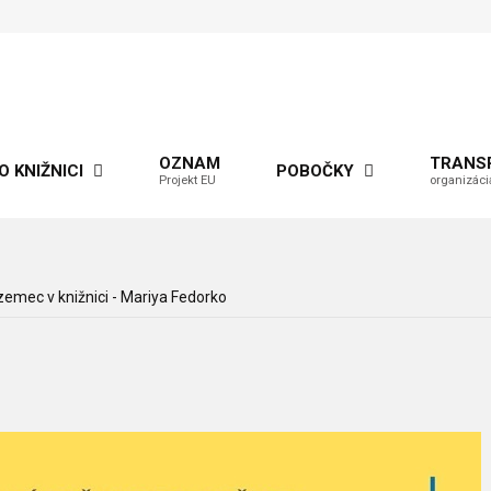
OZNAM
TRANS
O KNIŽNICI
POBOČKY
Projekt EU
organizáci
emec v knižnici - Mariya Fedorko