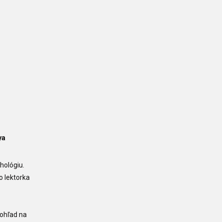
ya
hológiu.
o lektorka
pohľad na