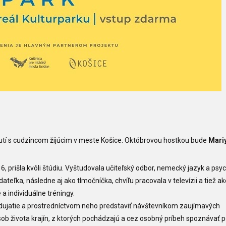
nutí s cudzincom žijúcim v meste Košice. Októbrovou hostkou bude
Mari
, prišla kvôli štúdiu. Vyštudovala učiteľský odbor, nemecký jazyk a psyc
teľka, následne aj ako tlmočníčka, chvíľu pracovala v televízii a tiež ak
a individuálne tréningy.
odujatie a prostredníctvom neho predstaviť návštevníkom zaujímavých
pôsob života krajín, z ktorých pochádzajú a cez osobný príbeh spoznávať 