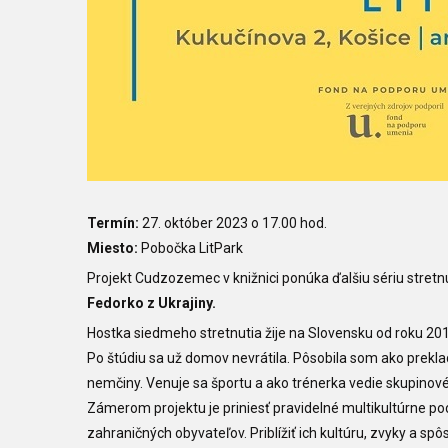
Termín:
27. október 2023 o 17.00 hod.
Miesto:
Pobočka LitPark
Projekt Cudzozemec v knižnici ponúka ďalšiu sériu stret
Fedorko z Ukrajiny.
Hostka siedmeho stretnutia žije n
a Slovensku od roku 2016
Po štúdiu sa už domov nevrátila. Pôsobila som ako preklada
nemčiny. Venuje sa športu a ako trénerka vedie skupinové 
Zámerom projektu je priniesť pravidelné multikultúrne p
zahraničných obyvateľov. Priblížiť ich kultúru, zvyky a s