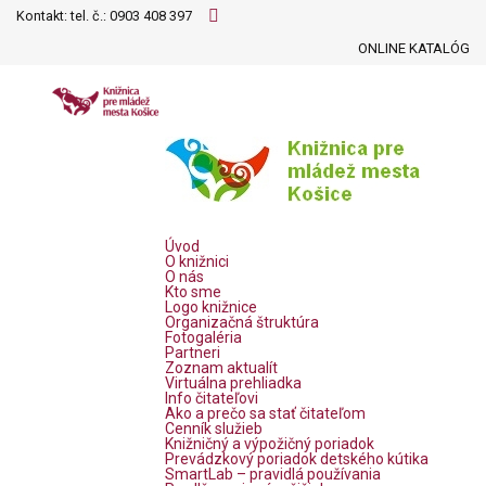
Kontakt: tel. č.:
0903 408 397
ONLINE KATALÓG
Úvod
O knižnici
O nás
Kto sme
Logo knižnice
Organizačná štruktúra
Fotogaléria
Partneri
Zoznam aktualít
Virtuálna prehliadka
Info čitateľovi
Ako a prečo sa stať čitateľom
Cenník služieb
Knižničný a výpožičný poriadok
Prevádzkový poriadok detského kútika
SmartLab – pravidlá používania