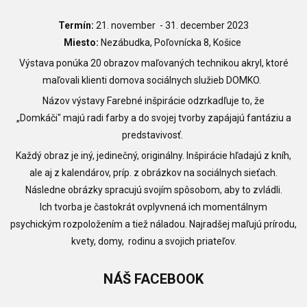
Termín:
21. november - 31. december 2023
Miesto:
Nezábudka, Poľovnícka 8, Košice
Výstava ponúka
20 obrazov maľovaných technikou akryl, ktoré
maľovali klienti domova sociálnych služieb DOMKO.
Názov výstavy Farebné inšpirácie odzrkadľuje to, že
„Domkáči" majú radi farby a do svojej tvorby zapájajú fantáziu a
predstavivosť.
Každý obraz je iný, jedinečný, originálny. Inšpirácie hľadajú z kníh,
ale aj z kalendárov, príp. z obrázkov na sociálnych sieťach.
Následne obrázky spracujú svojím spôsobom, aby to zvládli.
Ich tvorba je častokrát ovplyvnená ich momentálnym
psychickým rozpoložením a tiež náladou. Najradšej maľujú prírodu,
kvety, domy, rodinu a svojich priateľov.
NÁŠ
FACEBOOK