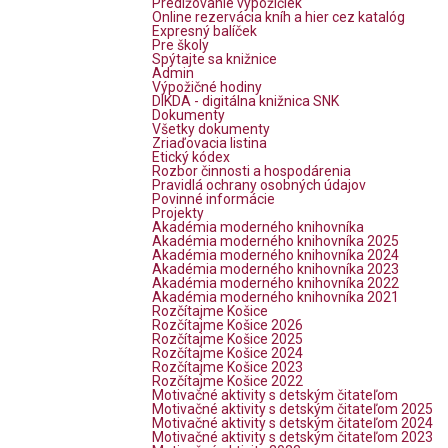
Predlžovanie výpožičiek
Online rezervácia kníh a hier cez katalóg
Expresný balíček
Pre školy
Spýtajte sa knižnice
Admin
Výpožičné hodiny
DIKDA - digitálna knižnica SNK
Dokumenty
Všetky dokumenty
Zriaďovacia listina
Etický kódex
Rozbor činnosti a hospodárenia
Pravidlá ochrany osobných údajov
Povinné informácie
Projekty
Akadémia moderného knihovníka
Akadémia moderného knihovníka 2025
Akadémia moderného knihovníka 2024
Akadémia moderného knihovníka 2023
Akadémia moderného knihovníka 2022
Akadémia moderného knihovníka 2021
Rozčítajme Košice
Rozčítajme Košice 2026
Rozčítajme Košice 2025
Rozčítajme Košice 2024
Rozčítajme Košice 2023
Rozčítajme Košice 2022
Motivačné aktivity s detským čitateľom
Motivačné aktivity s detským čitateľom 2025
Motivačné aktivity s detským čitateľom 2024
Motivačné aktivity s detským čitateľom 2023