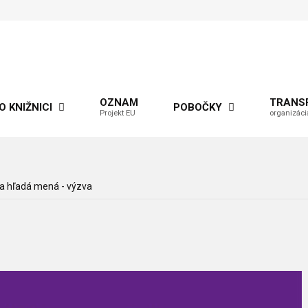
OZNAM
TRANS
O KNIŽNICI
POBOČKY
Projekt EU
organizáci
ca hľadá mená - výzva