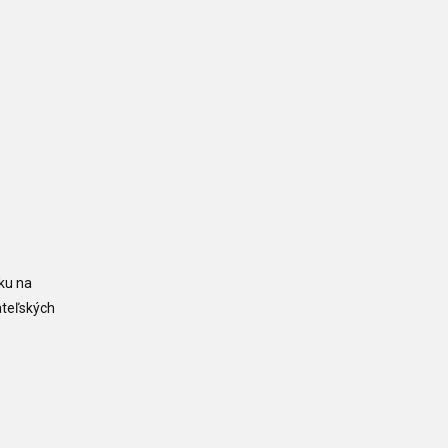
ku na
ateľských