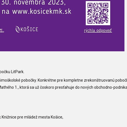
bočku LitPark.
 mimoškolské pobočky. Konkrétne pre kompletne zrekonštruovanú poboč
Mathého 1., ktorá sa už čoskoro presťahuje do nových obchodno-podnik
k Knižnice pre mládež mesta Košice,