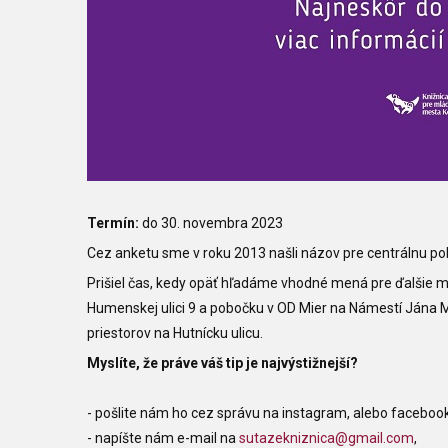
Termín:
do 30. novembra 2023
Cez anketu sme v roku 2013 našli názov pre centrálnu po
Prišiel čas, kedy opäť hľadáme vhodné mená pre ďalšie
Humenskej ulici 9 a pobočku v OD Mier na Námestí Jána 
priestorov na Hutnícku ulicu.
Myslíte, že práve váš tip je najvýstižnejší?
- pošlite nám ho cez správu na instagram, alebo faceboo
- napíšte nám e-mail na
sutazekniznica@gmail.com
,