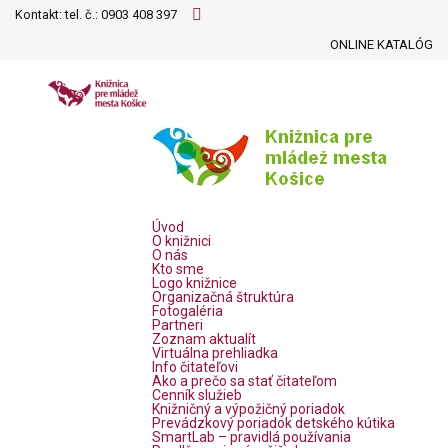
Kontakt: tel. č.:
0903 408 397
ONLINE KATALÓG
Úvod
O knižnici
O nás
Kto sme
Logo knižnice
Organizačná štruktúra
Fotogaléria
Partneri
Zoznam aktualít
Virtuálna prehliadka
Info čitateľovi
Ako a prečo sa stať čitateľom
Cenník služieb
Knižničný a výpožičný poriadok
Prevádzkový poriadok detského kútika
SmartLab – pravidlá používania