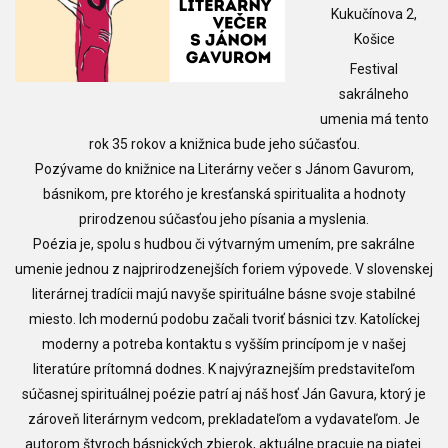
Kukučínova 2,
Košice
Festival
sakrálneho
umenia má tento
rok 35 rokov a knižnica bude jeho súčasťou.
Pozývame do knižnice na Literárny večer s Jánom Gavurom,
básnikom, pre ktorého je kresťanská spiritualita a hodnoty
prirodzenou súčasťou jeho písania a myslenia.
Poézia je, spolu s hudbou či výtvarným umením, pre sakrálne
umenie jednou z najprirodzenejších foriem výpovede. V slovenskej
literárnej tradícii majú navyše spirituálne básne svoje stabilné
miesto. Ich modernú podobu začali tvoriť básnici tzv. Katolíckej
moderny a potreba kontaktu s vyšším princípom je v našej
literatúre prítomná dodnes. K najvýraznejším predstaviteľom
súčasnej spirituálnej poézie patrí aj náš hosť Ján Gavura, ktorý je
zároveň literárnym vedcom, prekladateľom a vydavateľom. Je
autorom štyroch básnických zbierok, aktuálne pracuje na piatej.