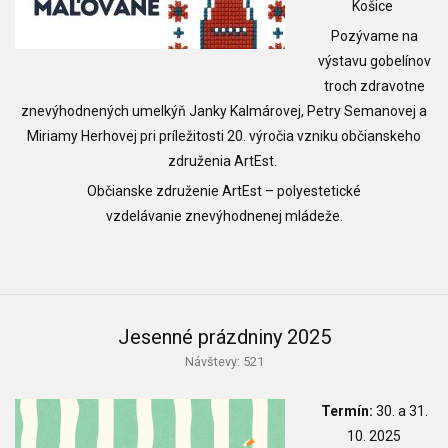
Košice
Pozývame na
výstavu gobelínov
troch zdravotne
znevýhodnených umelkýň Janky Kalmárovej, Petry Semanovej a
Miriamy Herhovej pri príležitosti 20. výročia vzniku občianskeho
združenia ArtEst.
Občianske združenie ArtEst
–
polyestetické
vzdelávanie znevýhodnenej mládeže.
Jesenné prázdniny 2025
Návštevy: 521
Termín:
30. a 31.
10. 2025