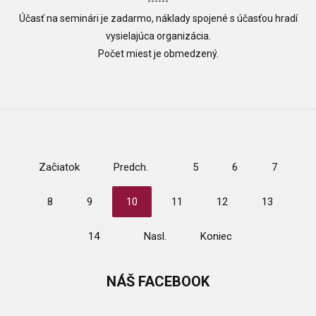
------
Účasť na seminári je zadarmo, náklady spojené s účasťou hradí
vysielajúca organizácia.
Počet miest je obmedzený.
Začiatok
Predch.
5
6
7
8
9
10
11
12
13
14
Nasl.
Koniec
NÁŠ
FACEBOOK