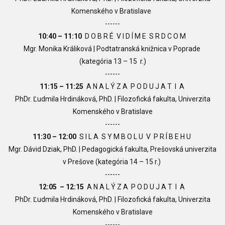
Komenského v Bratislave
------
10:40
– 11:10
D O B R É V I D Í M E S R D C O M
Mgr. Monika Králiková | Podtatranská knižnica v Poprade
(kategória 13
–
15 r.)
------
11:15
– 11:25
A N A L Ý Z A P O D U J A T I A
PhDr. Ľudmila Hrdináková, PhD. |
Filozofická fakulta, Univerzita
Komenského v Bratislave
------
11:30
– 12:00
S I L A S Y M B O L U V P R Í B E H U
Mgr. Dávid Dziak, PhD. | Pedagogická fakulta, Prešovská univerzita
v Prešove (kategória 14
–
15 r.)
------
12:05
– 12:15
A N A L Ý Z A P O D U J A T I A
PhDr. Ľudmila Hrdináková, PhD. |
Filozofická fakulta, Univerzita
Komenského v Bratislave
------