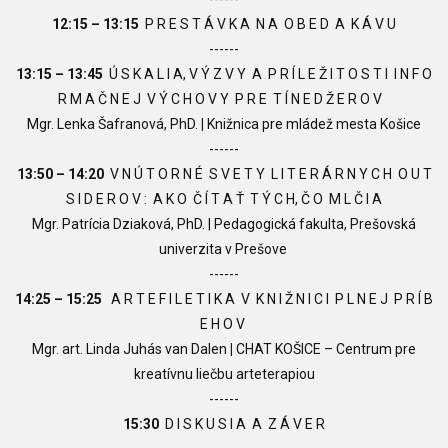
12:15 – 13:15
P R E S T Á V K A N A O B E D A K Á V U
------
13:15 – 13:45
Ú S K A L I A, V Ý Z V Y A P R Í L E Ž I T O S T I I N F O
R M A Č N E J V Ý C H O V Y P R E T Í N E D Ž E R O V
Mgr.
Lenka Šafranová, PhD.
|
Knižnica pre mládež mesta Košice
------
13:50 – 14:20
V N Ú T O R N É S V E T Y L I T E R Á R N Y C H O U T
S I D E R O V : A K O Č Í T A Ť T Ý C H, Č O M L Č I A
Mgr. Patrícia Dziaková, PhD.
| Pedagogická fakulta, Prešovská
univerzita v Prešove
------
14:25 – 15:25
A R T E F I L E T I K A V K N I Ž N I C I P L N E J P R Í B
E H O V
Mgr. art.
Linda Juhás van Dalen
|
CHAT
KOŠICE
–
Centrum pre
kreatívnu liečbu arteterapiou
------
15:30
D I S K U S I A A Z Á V E R