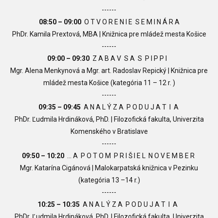
------
08:50
– 09:00
O T V O R E N I E S E M I N Á R A
PhDr. Kamila Prextová, MBA | Knižnica pre mládež mesta Košice
------
09:00 – 09:30
Z A B A V S A S
P I P P I
Mgr. Alena Menkynová a Mgr. art. Radoslav Repický |
Knižnica pre
mládež mesta Košice
(kategória 11
–
12 r. )
------
09:35 – 09:45
A N A L Ý Z A P O D U J A T I A
PhDr. Ľudmila Hrdináková, PhD. | Filozofická fakulta, Univerzita
Komenského v Bratislave
------
09:50
– 10:20
... A P O T O M P R I Š I E L N O V E M B E R
Mgr.
Katarína Cigánová | Malokarpatská knižnica v Pezinku
(kategória 13
–
14 r.)
------
10:25
– 10:35
A N A L Ý Z A P O D U J A T I A
PhDr. Ľudmila Hrdináková, PhD. |
Filozofická fakulta, Univerzita