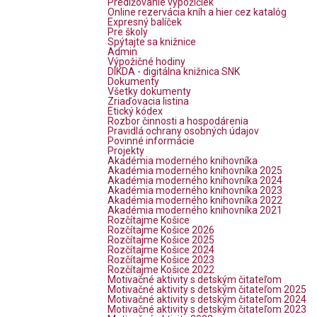
Predlžovanie výpožičiek
Online rezervácia kníh a hier cez katalóg
Expresný balíček
Pre školy
Spýtajte sa knižnice
Admin
Výpožičné hodiny
DIKDA - digitálna knižnica SNK
Dokumenty
Všetky dokumenty
Zriaďovacia listina
Etický kódex
Rozbor činnosti a hospodárenia
Pravidlá ochrany osobných údajov
Povinné informácie
Projekty
Akadémia moderného knihovníka
Akadémia moderného knihovníka 2025
Akadémia moderného knihovníka 2024
Akadémia moderného knihovníka 2023
Akadémia moderného knihovníka 2022
Akadémia moderného knihovníka 2021
Rozčítajme Košice
Rozčítajme Košice 2026
Rozčítajme Košice 2025
Rozčítajme Košice 2024
Rozčítajme Košice 2023
Rozčítajme Košice 2022
Motivačné aktivity s detským čitateľom
Motivačné aktivity s detským čitateľom 2025
Motivačné aktivity s detským čitateľom 2024
Motivačné aktivity s detským čitateľom 2023