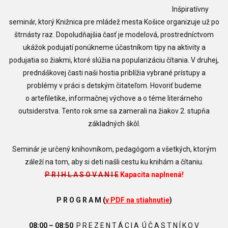
Inšpiratívny
seminár, ktorý Knižnica pre mládež mesta Košice organizuje už po
štrnásty raz. Dopoludňajšia časť je modelová, prostredníctvom
ukážok podujatí ponúkneme účastníkom tipy na aktivity a
podujatia so žiakmi, ktoré slúžia na popularizáciu čítania. V druhej,
prednáškovej časti naši hostia priblížia vybrané prístupy a
problémy v práci s detským čitateľom. Hovoriť budeme
o
artefiletike, informačnej výchove
a o téme literárneho
outsiderstva
. Tento rok sme sa zamerali na žiakov 2. stupňa
základných škôl.
Seminár je určený knihovníkom, pedagógom a všetkých, ktorým
záleží na tom, aby si deti našli cestu ku knihám a čítaniu.
P R I H L A S O V A N I E
Kapacita naplnená!
P R O G R A M
(
v PDF na stiahnutie
)
08:00 – 08:50
P R E Z E N T Á C I A Ú Č A S T N Í K O V