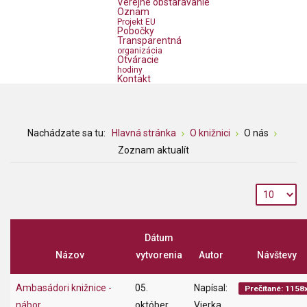
Verejné obstarávanie
Oznam
Projekt EU
Pobočky
Transparentná
organizácia
Otváracie
hodiny
Kontakt
Nachádzate sa tu:
Hlavná stránka
O knižnici
O nás
Zoznam aktualít
Dátum
Názov
vytvorenia
Autor
Návštevy
Ambasádori knižnice -
05.
Napísal:
Prečítané: 1158
nábor
október
Vierka