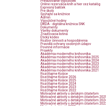
Predlžovanie výpožičiek
Online rezervácia kníh a hier cez katalóg
Expresný balíček
Pre školy
Spýtajte sa knižnice
Admin
Výpožičné hodiny
DIKDA - digitálna knižnica SNK
Dokumenty
Všetky dokumenty
Zriaďovacia listina
Etický kódex
Rozbor činnosti a hospodárenia
Pravidlá ochrany osobných údajov
Povinné informácie
Projekty
Akadémia moderného knihovníka
Akadémia moderného knihovníka 2025
Akadémia moderného knihovníka 2024
Akadémia moderného knihovníka 2023
Akadémia moderného knihovníka 2022
Akadémia moderného knihovníka 2021
Rozčítajme Košice
Rozčítajme Košice 2026
Rozčítajme Košice 2025
Rozčítajme Košice 2024
Rozčítajme Košice 2023
Rozčítajme Košice 2022
Motivačné aktivity s detským čitateľom
Motivačné aktivity s detským čitateľom 202
Motivačné aktivity s detským čitateľom 202
Motivačné aktivity s detským čitateľom 202