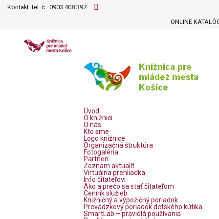
Kontakt: tel. č.:
0903 408 397
ONLINE KATALÓ
Úvod
O knižnici
O nás
Kto sme
Logo knižnice
Organizačná štruktúra
Fotogaléria
Partneri
Zoznam aktualít
Virtuálna prehliadka
Info čitateľovi
Ako a prečo sa stať čitateľom
Cenník služieb
Knižničný a výpožičný poriadok
Prevádzkový poriadok detského kútika
SmartLab – pravidlá používania