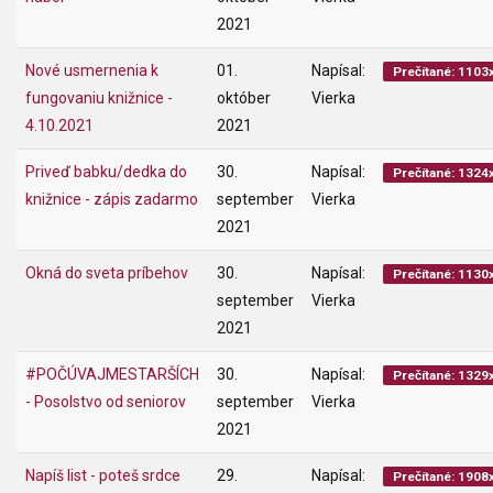
2021
Nové usmernenia k
01.
Napísal:
Prečítané: 1103
fungovaniu knižnice -
október
Vierka
4.10.2021
2021
Priveď babku/dedka do
30.
Napísal:
Prečítané: 1324
knižnice - zápis zadarmo
september
Vierka
2021
Okná do sveta príbehov
30.
Napísal:
Prečítané: 1130
september
Vierka
2021
#POČÚVAJMESTARŠÍCH
30.
Napísal:
Prečítané: 1329
- Posolstvo od seniorov
september
Vierka
2021
Napíš list - poteš srdce
29.
Napísal:
Prečítané: 1908