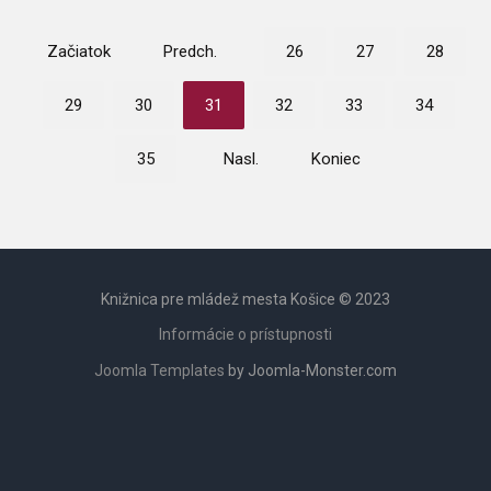
Začiatok
Predch.
26
27
28
29
30
31
32
33
34
35
Nasl.
Koniec
Knižnica pre mládež mesta Košice © 2023
Informácie o prístupnosti
Joomla Templates
by Joomla-Monster.com