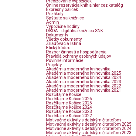
Predlžovanie výpožičiek
Online rezervácia kníh a hier cez katalóg
Expresný balíček
Pre školy
Spýtajte sa knižnice
Admin
Výpožičné hodiny
DIKDA - digitálna knižnica SNK
Dokumenty
Všetky dokumenty
Zriaďovacia listina
Etický kódex
Rozbor činnosti a hospodárenia
Pravidlá ochrany osobných údajov
Povinné informácie
Projekty
Akadémia moderného knihovníka
Akadémia moderného knihovníka 2025
Akadémia moderného knihovníka 2024
Akadémia moderného knihovníka 2023
Akadémia moderného knihovníka 2022
Akadémia moderného knihovníka 2021
Rozčítajme Košice
Rozčítajme Košice 2026
Rozčítajme Košice 2025
Rozčítajme Košice 2024
Rozčítajme Košice 2023
Rozčítajme Košice 2022
Motivačné aktivity s detským čitateľom
Motivačné aktivity s detským čitateľom 2025
Motivačné aktivity s detským čitateľom 2024
Motivačné aktivity s detským čitateľom 2023