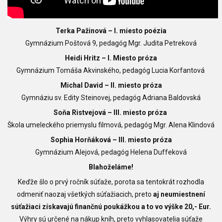
Terka Pažinová – I. miesto poézia
Gymnázium Poštová 9, pedagóg Mgr. Judita Petreková
Heidi Hritz – I. Miesto próza
Gymnázium Tomáša Akvinského, pedagóg
Lucia Korfantová
Michal David – II. miesto próza
Gymnáziu sv. Edity Steinovej, pedagóg Adriana Baldovská
Soňa Ristvejová – III. miesto próza
Škola umeleckého priemyslu filmová, pedagóg
Mgr. Alena Klindová
Sophia Horňáková – III. miesto próza
Gymnázium Alejová, pedagóg Helena Duffeková
Blahoželáme!
Keďže šlo o prvý ročník súťaže, porota sa tentokrát rozhodla
odmeniť naozaj všetkých súťažiacich, preto
aj neumiestnení
súťažiaci získavajú finančnú poukážkou a to
vo výške 20,- Eur.
Výhry sú určené na nákup kníh, preto vyhlasovatelia súťaže