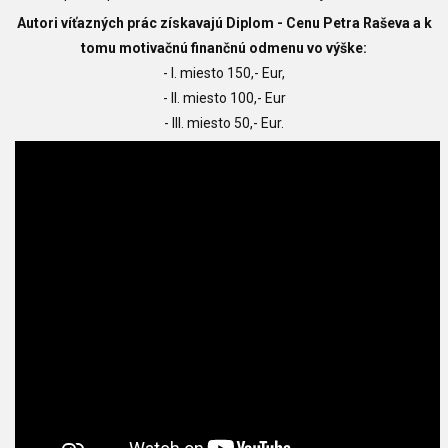
Autori víťazných prác získavajú Diplom - Cenu Petra Raševa
a k
tomu motivačnú finančnú odmenu vo výške:
- I. miesto 150,- Eur,
- II. miesto 100,- Eur
- III. miesto 50,- Eur.