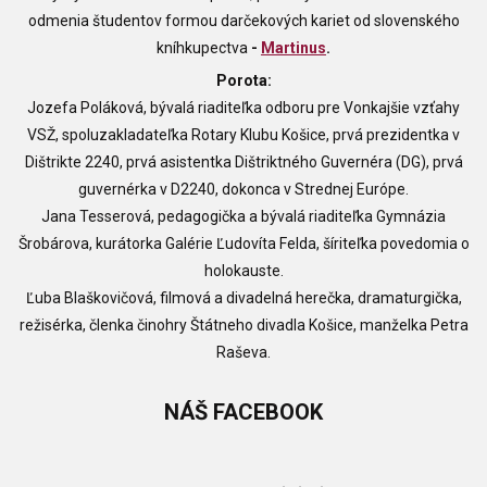
odmenia študentov formou darčekových kariet od slovenského
kníhkupectva
-
Martinus
.
Porota:
Jozefa Poláková, bývalá riaditeľka odboru pre Vonkajšie vzťahy
VSŽ, spoluzakladateľka Rotary Klubu Košice, prvá prezidentka v
Dištrikte 2240, prvá asistentka Dištriktného Guvernéra (DG), prvá
guvernérka v D2240, dokonca v Strednej Európe.
Jana Tesserová, pedagogička a bývalá riaditeľka Gymnázia
Šrobárova, kurátorka Galérie Ľudovíta Felda, šíriteľka povedomia o
holokauste.
Ľuba Blaškovičová, filmová a divadelná herečka, dramaturgička,
režisérka, členka činohry Štátneho divadla Košice, manželka Petra
Raševa.
NÁŠ
FACEBOOK