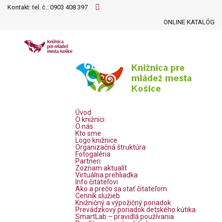
Kontakt: tel. č.:
0903 408 397
ONLINE KATALÓG
Úvod
O knižnici
O nás
Kto sme
Logo knižnice
Organizačná štruktúra
Fotogaléria
Partneri
Zoznam aktualít
Virtuálna prehliadka
Info čitateľovi
Ako a prečo sa stať čitateľom
Cenník služieb
Knižničný a výpožičný poriadok
Prevádzkový poriadok detského kútika
SmartLab – pravidlá používania