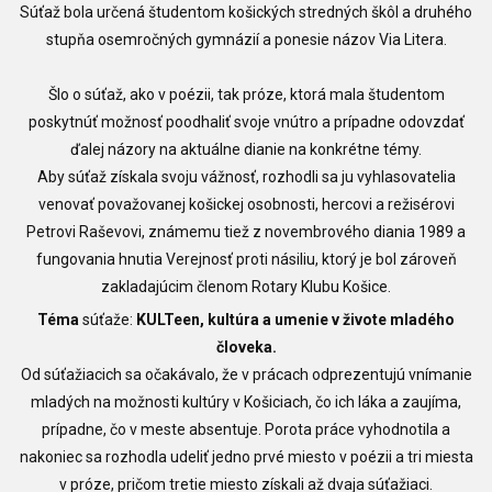
Súťaž bola určená študentom košických stredných škôl a druhého
stupňa osemročných gymnázií a ponesie názov Via Litera.
Šlo o súťaž, ako v poézii, tak próze, ktorá mala študentom
poskytnúť možnosť poodhaliť svoje vnútro a prípadne odovzdať
ďalej názory na aktuálne dianie na konkrétne témy.
Aby súťaž získala svoju vážnosť, rozhodli sa ju vyhlasovatelia
venovať považovanej košickej osobnosti, hercovi a režisérovi
Petrovi Raševovi, známemu tiež z novembrového diania 1989 a
fungovania hnutia Verejnosť proti násiliu, ktorý je bol zároveň
zakladajúcim členom Rotary Klubu Košice.
Téma
súťaže:
KULTeen, kultúra a umenie v živote mladého
človeka.
Od súťažiacich sa očakávalo, že v prácach odprezentujú vnímanie
mladých na možnosti kultúry v Košiciach, čo ich láka a zaujíma,
prípadne, čo v meste absentuje. Porota práce vyhodnotila a
nakoniec sa rozhodla udeliť jedno prvé miesto v poézii a tri miesta
v próze, pričom tretie miesto získali až dvaja súťažiaci.