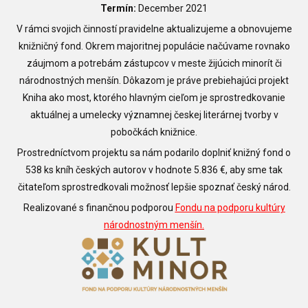
Termín:
December 2021
V rámci svojich činností pravidelne aktualizujeme a obnovujeme
knižničný fond. Okrem majoritnej populácie načúvame rovnako
záujmom a potrebám zástupcov v meste žijúcich minorít či
národnostných menšín. Dôkazom je práve prebiehajúci projekt
Kniha ako most, ktorého hlavným cieľom je sprostredkovanie
aktuálnej a umelecky významnej českej literárnej tvorby v
pobočkách knižnice.
Prostredníctvom projektu sa nám podarilo doplniť knižný fond o
538 ks kníh českých autorov v hodnote 5.836 €, aby sme tak
čitateľom sprostredkovali možnosť lepšie spoznať český národ.
Realizované s finančnou podporou
Fondu na podporu kultúry
národnostným menšín.