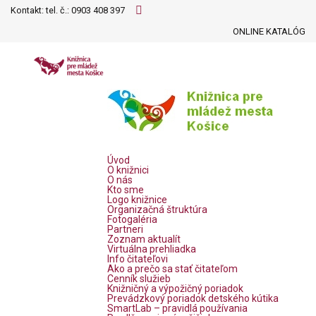
Kontakt: tel. č.:
0903 408 397
ONLINE KATALÓG
Úvod
O knižnici
O nás
Kto sme
Logo knižnice
Organizačná štruktúra
Fotogaléria
Partneri
Zoznam aktualít
Virtuálna prehliadka
Info čitateľovi
Ako a prečo sa stať čitateľom
Cenník služieb
Knižničný a výpožičný poriadok
Prevádzkový poriadok detského kútika
SmartLab – pravidlá používania