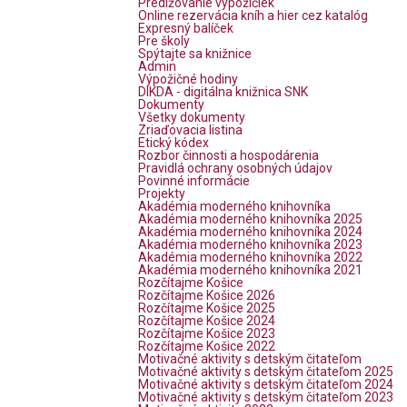
Predlžovanie výpožičiek
Online rezervácia kníh a hier cez katalóg
Expresný balíček
Pre školy
Spýtajte sa knižnice
Admin
Výpožičné hodiny
DIKDA - digitálna knižnica SNK
Dokumenty
Všetky dokumenty
Zriaďovacia listina
Etický kódex
Rozbor činnosti a hospodárenia
Pravidlá ochrany osobných údajov
Povinné informácie
Projekty
Akadémia moderného knihovníka
Akadémia moderného knihovníka 2025
Akadémia moderného knihovníka 2024
Akadémia moderného knihovníka 2023
Akadémia moderného knihovníka 2022
Akadémia moderného knihovníka 2021
Rozčítajme Košice
Rozčítajme Košice 2026
Rozčítajme Košice 2025
Rozčítajme Košice 2024
Rozčítajme Košice 2023
Rozčítajme Košice 2022
Motivačné aktivity s detským čitateľom
Motivačné aktivity s detským čitateľom 2025
Motivačné aktivity s detským čitateľom 2024
Motivačné aktivity s detským čitateľom 2023