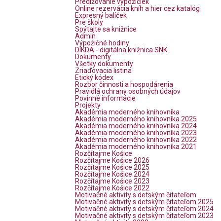
Predlžovanie výpožičiek
Online rezervácia kníh a hier cez katalóg
Expresný balíček
Pre školy
Spýtajte sa knižnice
Admin
Výpožičné hodiny
DIKDA - digitálna knižnica SNK
Dokumenty
Všetky dokumenty
Zriaďovacia listina
Etický kódex
Rozbor činnosti a hospodárenia
Pravidlá ochrany osobných údajov
Povinné informácie
Projekty
Akadémia moderného knihovníka
Akadémia moderného knihovníka 2025
Akadémia moderného knihovníka 2024
Akadémia moderného knihovníka 2023
Akadémia moderného knihovníka 2022
Akadémia moderného knihovníka 2021
Rozčítajme Košice
Rozčítajme Košice 2026
Rozčítajme Košice 2025
Rozčítajme Košice 2024
Rozčítajme Košice 2023
Rozčítajme Košice 2022
Motivačné aktivity s detským čitateľom
Motivačné aktivity s detským čitateľom 2025
Motivačné aktivity s detským čitateľom 2024
Motivačné aktivity s detským čitateľom 2023