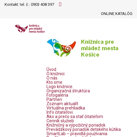
Kontakt: tel. č.:
0903 408 397
ONLINE KATALÓG
Úvod
O knižnici
O nás
Kto sme
Logo knižnice
Organizačná štruktúra
Fotogaléria
Partneri
Zoznam aktualít
Virtuálna prehliadka
Info čitateľovi
Ako a prečo sa stať čitateľom
Cenník služieb
Knižničný a výpožičný poriadok
Prevádzkový poriadok detského kútika
SmartLab – pravidlá používania