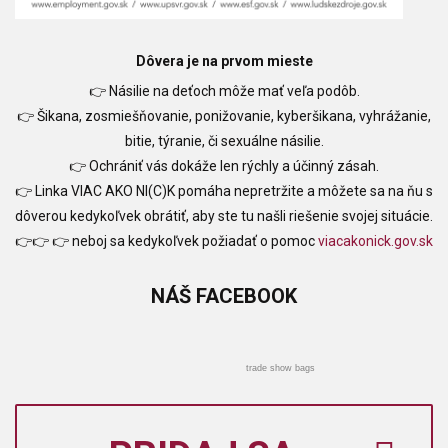
Dôvera je na prvom mieste
👉 Násilie na deťoch môže mať veľa podôb.
👉 Šikana, zosmiešňovanie, ponižovanie, kyberšikana, vyhrážanie,
bitie, týranie, či sexuálne násilie.
👉 Ochrániť vás dokáže len rýchly a účinný zásah.
👉 Linka VIAC AKO NI(C)K pomáha nepretržite a môžete sa na ňu s
dôverou kedykoľvek obrátiť, aby ste tu našli riešenie svojej situácie.
👉👉 👉 neboj sa kedykoľvek požiadať o pomoc
viacakonick.gov.sk
NÁŠ
FACEBOOK
trade show bags