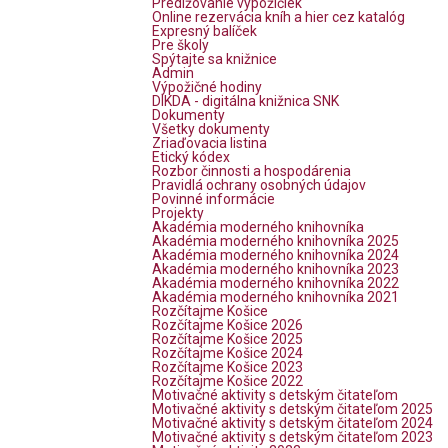
Predlžovanie výpožičiek
Online rezervácia kníh a hier cez katalóg
Expresný balíček
Pre školy
Spýtajte sa knižnice
Admin
Výpožičné hodiny
DIKDA - digitálna knižnica SNK
Dokumenty
Všetky dokumenty
Zriaďovacia listina
Etický kódex
Rozbor činnosti a hospodárenia
Pravidlá ochrany osobných údajov
Povinné informácie
Projekty
Akadémia moderného knihovníka
Akadémia moderného knihovníka 2025
Akadémia moderného knihovníka 2024
Akadémia moderného knihovníka 2023
Akadémia moderného knihovníka 2022
Akadémia moderného knihovníka 2021
Rozčítajme Košice
Rozčítajme Košice 2026
Rozčítajme Košice 2025
Rozčítajme Košice 2024
Rozčítajme Košice 2023
Rozčítajme Košice 2022
Motivačné aktivity s detským čitateľom
Motivačné aktivity s detským čitateľom 2025
Motivačné aktivity s detským čitateľom 2024
Motivačné aktivity s detským čitateľom 2023