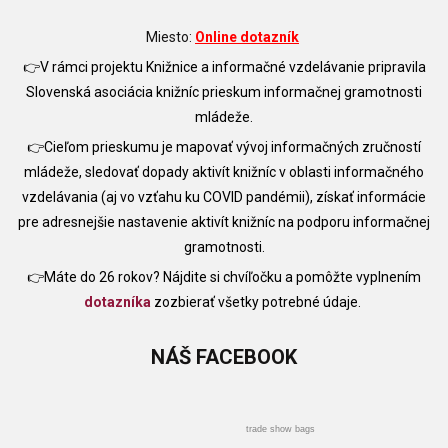
Miesto:
Online
dotazník
👉V rámci projektu Knižnice a informačné vzdelávanie pripravila
Slovenská asociácia knižníc prieskum informačnej gramotnosti
mládeže.
👉Cieľom prieskumu je mapovať vývoj informačných zručností
mládeže, sledovať dopady aktivít knižníc v oblasti informačného
vzdelávania (aj vo vzťahu ku COVID pandémii), získať informácie
pre adresnejšie nastavenie aktivít knižníc na podporu informačnej
gramotnosti.
👉Máte do 26 rokov? Nájdite si chvíľočku a pomôžte vyplnením
dotazníka
zozbierať všetky potrebné údaje.
NÁŠ
FACEBOOK
trade show bags