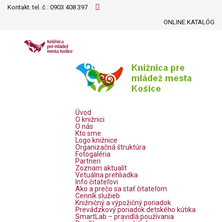
Kontakt: tel. č.:
0903 408 397
ONLINE KATALÓG
Úvod
O knižnici
O nás
Kto sme
Logo knižnice
Organizačná štruktúra
Fotogaléria
Partneri
Zoznam aktualít
Virtuálna prehliadka
Info čitateľovi
Ako a prečo sa stať čitateľom
Cenník služieb
Knižničný a výpožičný poriadok
Prevádzkový poriadok detského kútika
SmartLab – pravidlá používania