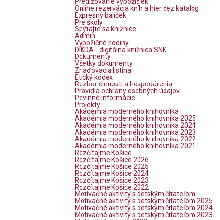
Predlžovanie výpožičiek
Online rezervácia kníh a hier cez katalóg
Expresný balíček
Pre školy
Spýtajte sa knižnice
Admin
Výpožičné hodiny
DIKDA - digitálna knižnica SNK
Dokumenty
Všetky dokumenty
Zriaďovacia listina
Etický kódex
Rozbor činnosti a hospodárenia
Pravidlá ochrany osobných údajov
Povinné informácie
Projekty
Akadémia moderného knihovníka
Akadémia moderného knihovníka 2025
Akadémia moderného knihovníka 2024
Akadémia moderného knihovníka 2023
Akadémia moderného knihovníka 2022
Akadémia moderného knihovníka 2021
Rozčítajme Košice
Rozčítajme Košice 2026
Rozčítajme Košice 2025
Rozčítajme Košice 2024
Rozčítajme Košice 2023
Rozčítajme Košice 2022
Motivačné aktivity s detským čitateľom
Motivačné aktivity s detským čitateľom 2025
Motivačné aktivity s detským čitateľom 2024
Motivačné aktivity s detským čitateľom 2023