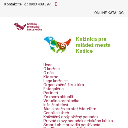
Kontakt: tel. č.:
0903 408 397
ONLINE KATALÓG
Úvod
O knižnici
O nás
Kto sme
Logo knižnice
Organizačná štruktúra
Fotogaléria
Partneri
Zoznam aktualít
Virtuálna prehliadka
Info čitateľovi
Ako a prečo sa stať čitateľom
Cenník služieb
Knižničný a výpožičný poriadok
Prevádzkový poriadok detského kútika
SmartLab – pravidlá používania