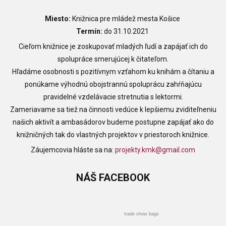
Miesto:
Knižnica pre mládež mesta Košice
Termín:
do 31.10.2021
Cieľom knižnice je zoskupovať mladých ľudí a zapájať ich do
spolupráce smerujúcej k čitateľom.
Hľadáme osobnosti s pozitívnym vzťahom ku knihám a čítaniu a
ponúkame výhodnú obojstrannú spoluprácu zahŕňajúcu
pravidelné vzdelávacie stretnutia s lektormi.
Zameriavame sa tiež na činnosti vedúce k lepšiemu zviditeľneniu
našich aktivít a ambasádorov budeme postupne zapájať ako do
knižničných tak do vlastných projektov v priestoroch knižnice.
Záujemcovia hláste sa na:
projekty.kmk@gmail.com
NÁŠ
FACEBOOK
trade show bags