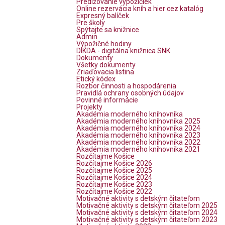
Predlžovanie výpožičiek
Online rezervácia kníh a hier cez katalóg
Expresný balíček
Pre školy
Spýtajte sa knižnice
Admin
Výpožičné hodiny
DIKDA - digitálna knižnica SNK
Dokumenty
Všetky dokumenty
Zriaďovacia listina
Etický kódex
Rozbor činnosti a hospodárenia
Pravidlá ochrany osobných údajov
Povinné informácie
Projekty
Akadémia moderného knihovníka
Akadémia moderného knihovníka 2025
Akadémia moderného knihovníka 2024
Akadémia moderného knihovníka 2023
Akadémia moderného knihovníka 2022
Akadémia moderného knihovníka 2021
Rozčítajme Košice
Rozčítajme Košice 2026
Rozčítajme Košice 2025
Rozčítajme Košice 2024
Rozčítajme Košice 2023
Rozčítajme Košice 2022
Motivačné aktivity s detským čitateľom
Motivačné aktivity s detským čitateľom 2025
Motivačné aktivity s detským čitateľom 2024
Motivačné aktivity s detským čitateľom 2023