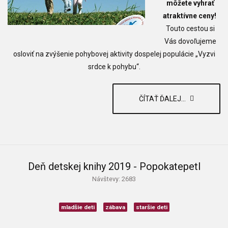
môžete vyhrať
atraktívne ceny!
Touto cestou si
Vás dovoľujeme
osloviť na zvýšenie pohybovej aktivity dospelej populácie „Vyzvi
srdce k pohybu“.
ČÍTAŤ ĎALEJ...
Deň detskej knihy 2019 - Popokatepetl
Návštevy: 2683
mladšie deti
zábava
staršie deti