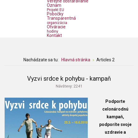
Verejné obstarávanie
Oznam
Projekt EU
Pobočky
Transparentná
organizácia
Otváracie
hodiny
Kontakt
Nachádzate sa tu:
Hlavná stránka
Articles 2
Vyzvi srdce k pohybu - kampaň
Návštevy: 2241
Podporte
celonárodnú
kampaň,
podporíte svoje
uzdravie a