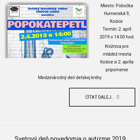
Miesto: Pobočka
Humenská 9,
Košice
Termín: 2. apríl
2019 o 14.00 hod.
Knižnica pre
mládež mesta
Košice si 2. apríla
pripomenie
Medzinárodný deň detskej knihy.
ČÍTAŤ ĎALEJ...
Svetový deň povedomia o autizme 2019