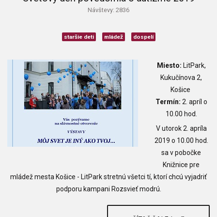
Návštevy: 2836
staršie deti
mládež
dospelí
Miesto:
LitPark,
Kukučínova 2,
Košice
Termín:
2. apríl o
10.00 hod.
V utorok 2. apríla
2019 o 10.00 hod.
sa v pobočke
Knižnice pre
mládež mesta Košice - LitPark stretnú všetci tí, ktorí chcú vyjadriť
podporu kampani Rozsvieť modrú.