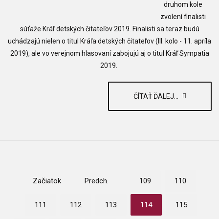
druhom kole
zvolení finalisti
súťaže Kráľ detských čitateľov 2019. Finalisti sa teraz budú
uchádzajú nielen o titul Kráľa detských čitateľov (III. kolo - 11. apríla
2019), ale vo verejnom hlasovaní zabojujú aj o titul Kráľ Sympatia
2019.
ČÍTAŤ ĎALEJ...
Začiatok
Predch.
109
110
111
112
113
114
115