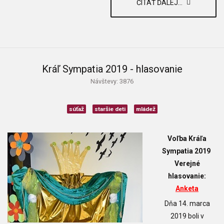
ČÍTAŤ ĎALEJ...
Kráľ Sympatia 2019 - hlasovanie
Návštevy: 3876
súťaž
staršie deti
mládež
Voľba Kráľa
Sympatia 2019
Verejné
hlasovanie:
Anketa
Dňa 14. marca
2019 boli v