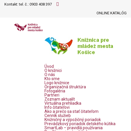
Kontakt: tel. č.:
0903 408 397
ONLINE KATALÓG
Úvod
O knižnici
O nás
Kto sme
Logo knižnice
Organizačná štruktúra
Fotogaléria
Partneri
Zoznam aktualít
Virtuálna prehliadka
Info čitateľovi
Ako a prečo sa stať čitateľom
Cenník služieb
Knižničný a výpožičný poriadok
Prevádzkový poriadok detského kútika
SmartLab – pravidlá používania