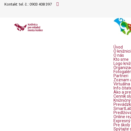
Kontakt: tel. č.:
0903 408 397
Úvod
O knižnici
O nás
Kto sme
Logo kniž
Organiza
Fotogalér
Partneri
Zoznam a
Virtuálna
Info čitat
Ako a pre
Cenník sl
Knižničný
Prevádzk
SmartLab 
Predlžova
Online re
Expresný 
Pre školy
Spýtajte 