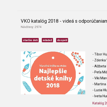
VKO katalóg 2018 - videá s odporúčania
Návštevy: 2974
staršie deti
mládež
dospelí
- Tibor Hu
- Zdenka 
- Alžbeta
- Peťa Mi
- Viki Mar
- Martina
- Lucia H
-
Iveta Hu
Katalóg 