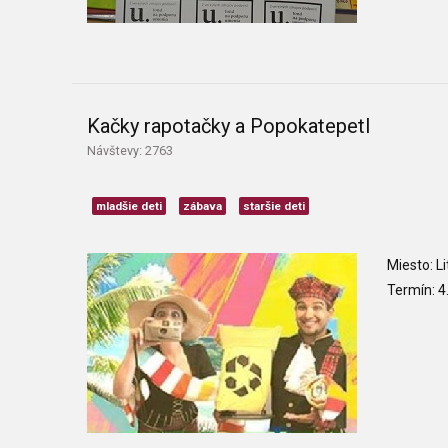
Kačky rapotačky a Popokatepetl
Návštevy: 2763
mladšie deti
zábava
staršie deti
Miesto: L
Termín: 4