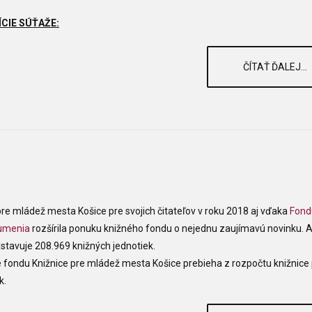
CIE SÚŤAŽE:
ČÍTAŤ ĎALEJ...
pre mládež mesta Košice pre svojich čitateľov v roku 2018 aj vďaka
Fond
umenia
rozšírila ponuku knižného fondu o nejednu zaujímavú novinku. 
stavuje 208.969 knižných jednotiek.
 fondu Knižnice pre mládež mesta Košice prebieha z rozpočtu knižnice 
k.