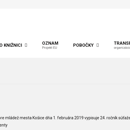
OZNAM
TRANS
O KNIŽNICI
POBOČKY
Projekt EU
organizáci
pre mládež mesta Košice dňa 1. februára 2019 vypisuje 24. ročník súťaž
enty