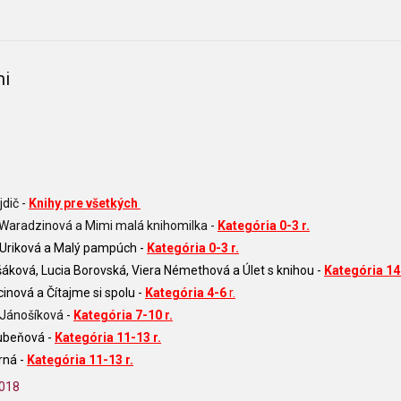
mi
jdič -
Knihy pre všetkých
Waradzinová a Mimi malá knihomilka -
Kategória 0-3 r.
 Uriková a Malý pampúch -
Kategória 0-3 r.
šáková, Lucia Borovská, Viera Némethová a Úlet s knihou -
Kategória 14-
cinová a Čítajme si spolu -
Kategória 4-6
r.
 Jánošíková -
Kategória 7-10 r.
lubeňová -
Kategória 11-13 r.
rná -
Kategória 11-13 r.
2018