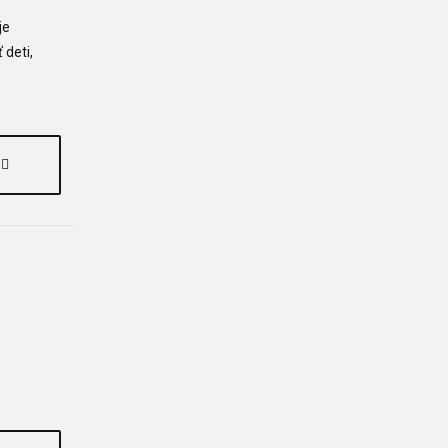
je
 deti,