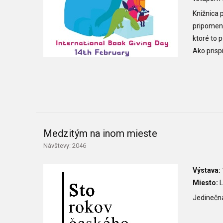
Knižnica 
pripomen
ktoré to 
Ako prisp
Medzitým na inom mieste
Návštevy: 2046
Výstava:
Miesto:
L
Jedinečná