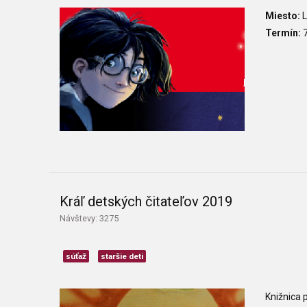
Miesto:
L
Termín:
7
Kráľ detských čitateľov 2019
Návštevy: 3275
súťaž
staršie deti
Knižnica 