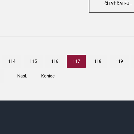
ČÍTAŤ ĎALEJ...
114
115
116
117
118
119
Nasl.
Koniec