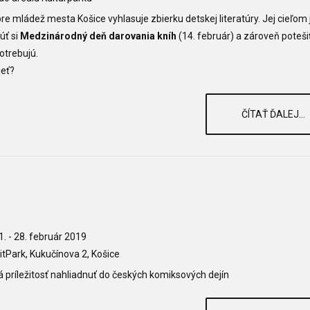
pre mládež mesta Košice vyhlasuje zbierku detskej literatúry. Jej cieľom 
úť si
Medzinárodný deň darovania kníh
(14. február) a zároveň potešiť
potrebujú.
ieť?
ČÍTAŤ ĎALEJ...
1. - 28. február 2019
itPark, Kukučínova 2, Košice
 príležitosť nahliadnuť do českých komiksových dejín