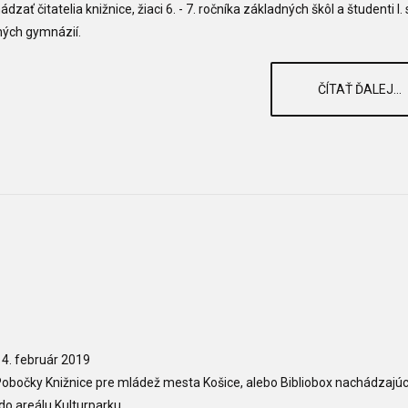
zať čitatelia knižnice, žiaci 6. - 7. ročníka základných škôl a študenti I.
ých gymnázií.
ČÍTAŤ ĎALEJ...
4. február 2019
obočky Knižnice pre mládež mesta Košice, alebo Bibliobox nachádzajúc
o areálu Kulturparku