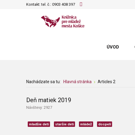
Kontakt: tel. č.:
0903 408 397
ÚVOD
Nachádzate sa tu:
Hlavná stránka
Articles 2
Deň matiek 2019
Návštevy: 2927
mladšie deti
staršie deti
mládež
dospelí