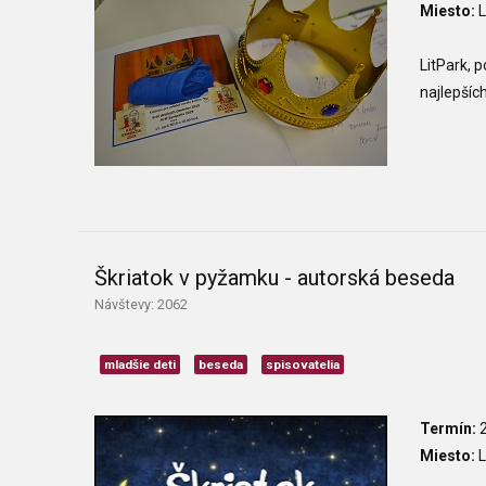
Miesto:
L
LitPark, 
najlepšíc
Škriatok v pyžamku - autorská beseda
Návštevy: 2062
mladšie deti
beseda
spisovatelia
Termín:
2
Miesto:
L