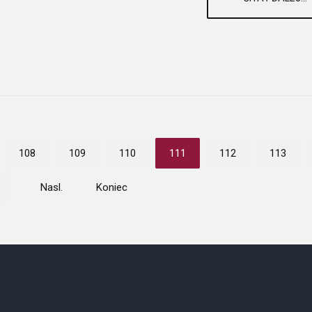
108
109
110
111
112
113
Nasl.
Koniec