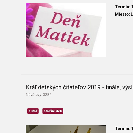
Termín:
1
Miesto:
L
Kráľ detských čitateľov 2019 - finále, výs
Návštevy: 3284
súťaž
staršie deti
Termín:
1