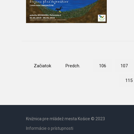
Začiatok
Predch.
106
107
115
Knižnica pre mládež mesta Košice © 2023
Informácie o prístupnosti