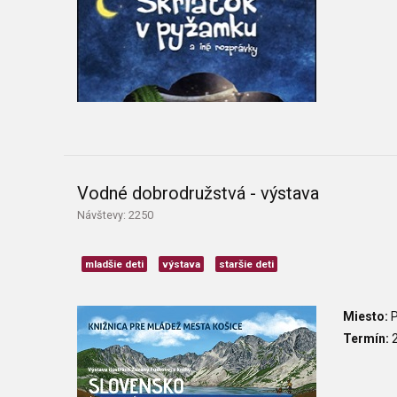
Vodné dobrodružstvá - výstava
Návštevy: 2250
mladšie deti
výstava
staršie deti
Miesto:
P
Termín:
2