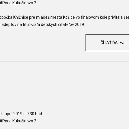
itPark, Kukučínova 2
pobočka Knižnice pre mládež mesta Košice vo finálovom kole privítala še
h adeptov na titul Kráľa detských čitateľov 2019.
ČÍTAŤ ĎALEJ...
4. apríl 2019 o 9.30 hod.
itPark, Kukučínova 2