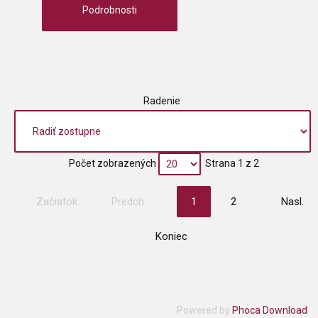
Podrobnosti
Radenie
Počet zobrazených
Strana 1 z 2
Začiatok
Predch.
1
2
Nasl.
Koniec
Powered by
Phoca Download