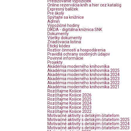
Predlžovanie výpožičiek
Online rezervácia kníh a hier cez katalóg
Expresný balíček
Pre školy
Spýtajte sa knižnice
Admin
Výpožičné hodiny
DIKDA - digitálna knižnica SNK
Dokumenty
Všetky dokumenty
Zriaďovacia listina
Etický kódex
Rozbor činnosti a hospodárenia
Pravidlá ochrany osobných údajov
Povinné informácie
Projekty
Akadémia moderného knihovníka
Akadémia moderného knihovníka 2025
Akadémia moderného knihovníka 2024
Akadémia moderného knihovníka 2023
Akadémia moderného knihovníka 2022
Akadémia moderného knihovníka 2021
Rozčítajme Košice
Rozčítajme Košice 2026
Rozčítajme Košice 2025
Rozčítajme Košice 2024
Rozčítajme Košice 2023
Rozčítajme Košice 2022
Motivačné aktivity s detským čitateľom
Motivačné aktivity s detským čitateľom 2025
Motivačné aktivity s detským čitateľom 2024
Motivačné aktivity s detským čitateľom 2023