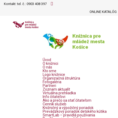
Kontakt: tel. č.:
0903 408 397
ONLINE KATALÓG
Úvod
O knižnici
O nás
Kto sme
Logo knižnice
Organizačná štruktúra
Fotogaléria
Partneri
Zoznam aktualít
Virtuálna prehliadka
Info čitateľovi
Ako a prečo sa stať čitateľom
Cenník služieb
Knižničný a výpožičný poriadok
Prevádzkový poriadok detského kútika
SmartLab – pravidlá používania