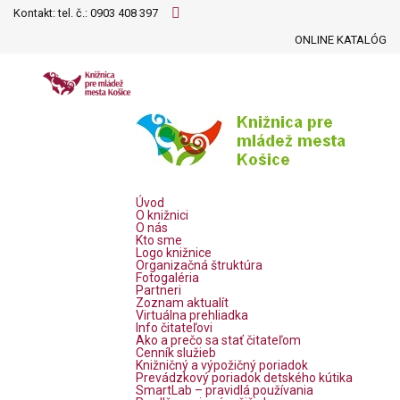
Kontakt: tel. č.:
0903 408 397
ONLINE KATALÓG
Úvod
O knižnici
O nás
Kto sme
Logo knižnice
Organizačná štruktúra
Fotogaléria
Partneri
Zoznam aktualít
Virtuálna prehliadka
Info čitateľovi
Ako a prečo sa stať čitateľom
Cenník služieb
Knižničný a výpožičný poriadok
Prevádzkový poriadok detského kútika
SmartLab – pravidlá používania