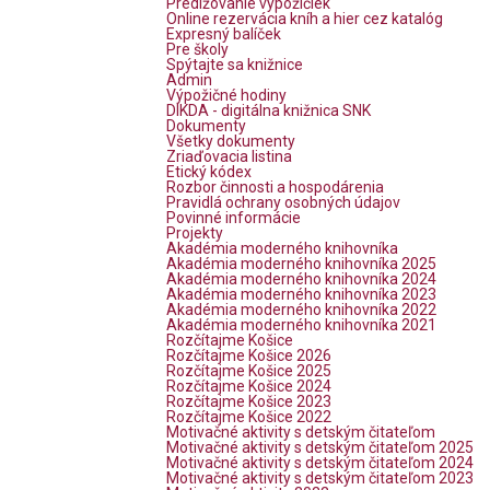
Predlžovanie výpožičiek
Online rezervácia kníh a hier cez katalóg
Expresný balíček
Pre školy
Spýtajte sa knižnice
Admin
Výpožičné hodiny
DIKDA - digitálna knižnica SNK
Dokumenty
Všetky dokumenty
Zriaďovacia listina
Etický kódex
Rozbor činnosti a hospodárenia
Pravidlá ochrany osobných údajov
Povinné informácie
Projekty
Akadémia moderného knihovníka
Akadémia moderného knihovníka 2025
Akadémia moderného knihovníka 2024
Akadémia moderného knihovníka 2023
Akadémia moderného knihovníka 2022
Akadémia moderného knihovníka 2021
Rozčítajme Košice
Rozčítajme Košice 2026
Rozčítajme Košice 2025
Rozčítajme Košice 2024
Rozčítajme Košice 2023
Rozčítajme Košice 2022
Motivačné aktivity s detským čitateľom
Motivačné aktivity s detským čitateľom 2025
Motivačné aktivity s detským čitateľom 2024
Motivačné aktivity s detským čitateľom 2023