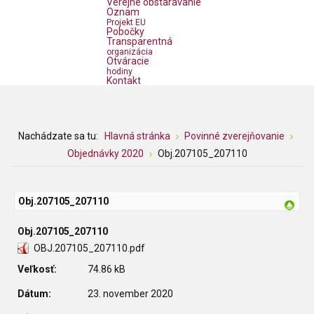
Verejné obstarávanie
Oznam
Projekt EU
Pobočky
Transparentná
organizácia
Otváracie
hodiny
Kontakt
Nachádzate sa tu:
Hlavná stránka
Povinné zverejňovanie
Objednávky 2020
Obj.207105_207110
Obj.207105_207110
Obj.207105_207110
OBJ.207105_207110.pdf
Veľkosť:
74.86 kB
Dátum:
23. november 2020