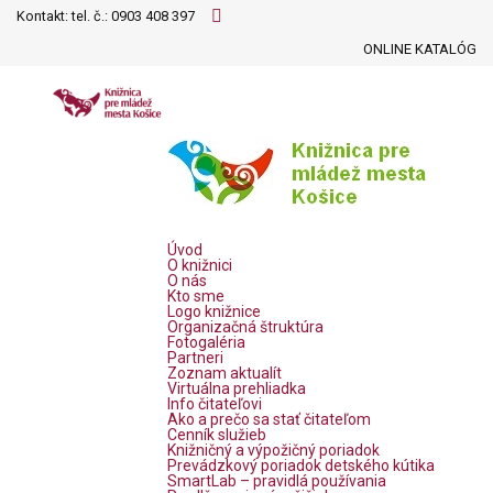
Kontakt: tel. č.:
0903 408 397
ONLINE KATALÓG
Úvod
O knižnici
O nás
Kto sme
Logo knižnice
Organizačná štruktúra
Fotogaléria
Partneri
Zoznam aktualít
Virtuálna prehliadka
Info čitateľovi
Ako a prečo sa stať čitateľom
Cenník služieb
Knižničný a výpožičný poriadok
Prevádzkový poriadok detského kútika
SmartLab – pravidlá používania