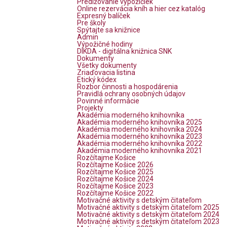
Predlžovanie výpožičiek
Online rezervácia kníh a hier cez katalóg
Expresný balíček
Pre školy
Spýtajte sa knižnice
Admin
Výpožičné hodiny
DIKDA - digitálna knižnica SNK
Dokumenty
Všetky dokumenty
Zriaďovacia listina
Etický kódex
Rozbor činnosti a hospodárenia
Pravidlá ochrany osobných údajov
Povinné informácie
Projekty
Akadémia moderného knihovníka
Akadémia moderného knihovníka 2025
Akadémia moderného knihovníka 2024
Akadémia moderného knihovníka 2023
Akadémia moderného knihovníka 2022
Akadémia moderného knihovníka 2021
Rozčítajme Košice
Rozčítajme Košice 2026
Rozčítajme Košice 2025
Rozčítajme Košice 2024
Rozčítajme Košice 2023
Rozčítajme Košice 2022
Motivačné aktivity s detským čitateľom
Motivačné aktivity s detským čitateľom 2025
Motivačné aktivity s detským čitateľom 2024
Motivačné aktivity s detským čitateľom 2023