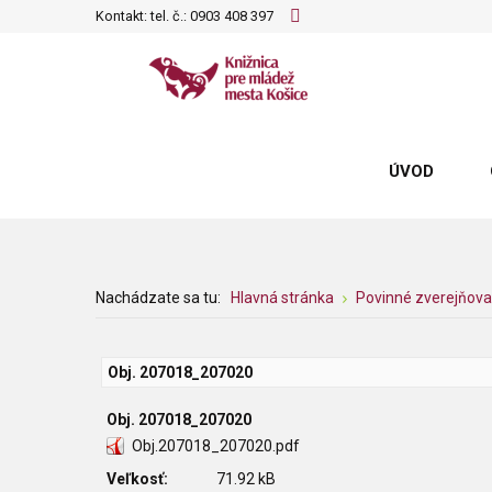
Kontakt: tel. č.:
0903 408 397
ÚVOD
Nachádzate sa tu:
Hlavná stránka
Povinné zverejňova
Obj. 207018_207020
Obj. 207018_207020
Obj.207018_207020.pdf
Veľkosť:
71.92 kB