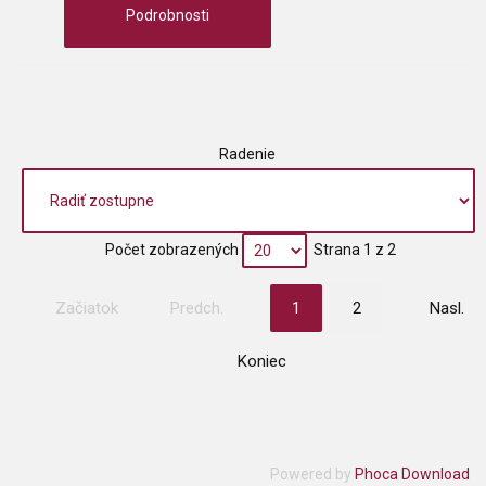
Podrobnosti
Radenie
Počet zobrazených
Strana 1 z 2
Začiatok
Predch.
1
2
Nasl.
Koniec
Powered by
Phoca Download