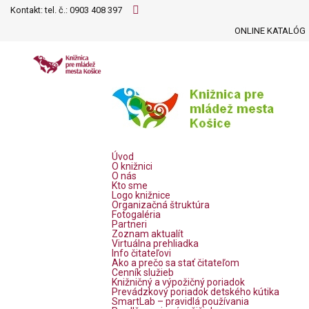
Kontakt: tel. č.:
0903 408 397
ONLINE KATALÓG
Úvod
O knižnici
O nás
Kto sme
Logo knižnice
Organizačná štruktúra
Fotogaléria
Partneri
Zoznam aktualít
Virtuálna prehliadka
Info čitateľovi
Ako a prečo sa stať čitateľom
Cenník služieb
Knižničný a výpožičný poriadok
Prevádzkový poriadok detského kútika
SmartLab – pravidlá používania