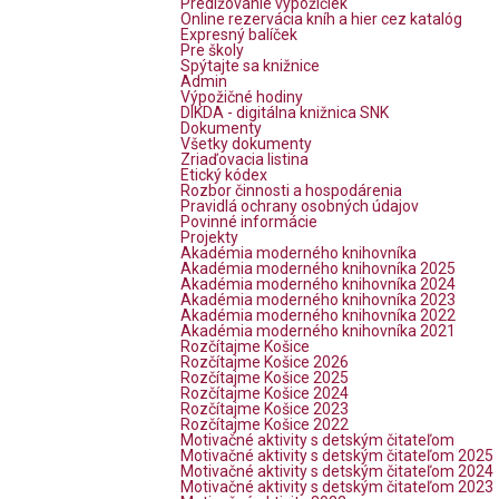
Predlžovanie výpožičiek
Online rezervácia kníh a hier cez katalóg
Expresný balíček
Pre školy
Spýtajte sa knižnice
Admin
Výpožičné hodiny
DIKDA - digitálna knižnica SNK
Dokumenty
Všetky dokumenty
Zriaďovacia listina
Etický kódex
Rozbor činnosti a hospodárenia
Pravidlá ochrany osobných údajov
Povinné informácie
Projekty
Akadémia moderného knihovníka
Akadémia moderného knihovníka 2025
Akadémia moderného knihovníka 2024
Akadémia moderného knihovníka 2023
Akadémia moderného knihovníka 2022
Akadémia moderného knihovníka 2021
Rozčítajme Košice
Rozčítajme Košice 2026
Rozčítajme Košice 2025
Rozčítajme Košice 2024
Rozčítajme Košice 2023
Rozčítajme Košice 2022
Motivačné aktivity s detským čitateľom
Motivačné aktivity s detským čitateľom 2025
Motivačné aktivity s detským čitateľom 2024
Motivačné aktivity s detským čitateľom 2023