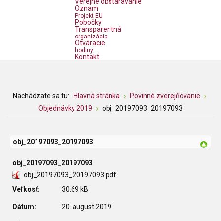
Verejné obstarávanie
Oznam
Projekt EU
Pobočky
Transparentná
organizácia
Otváracie
hodiny
Kontakt
Nachádzate sa tu:
Hlavná stránka
Povinné zverejňovanie
Objednávky 2019
obj_20197093_20197093
obj_20197093_20197093
obj_20197093_20197093
obj_20197093_20197093.pdf
Veľkosť:
30.69 kB
Dátum:
20. august 2019