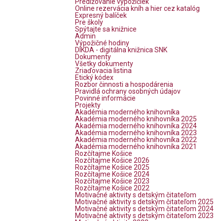
Predlžovanie výpožičiek
Online rezervácia kníh a hier cez katalóg
Expresný balíček
Pre školy
Spýtajte sa knižnice
Admin
Výpožičné hodiny
DIKDA - digitálna knižnica SNK
Dokumenty
Všetky dokumenty
Zriaďovacia listina
Etický kódex
Rozbor činnosti a hospodárenia
Pravidlá ochrany osobných údajov
Povinné informácie
Projekty
Akadémia moderného knihovníka
Akadémia moderného knihovníka 2025
Akadémia moderného knihovníka 2024
Akadémia moderného knihovníka 2023
Akadémia moderného knihovníka 2022
Akadémia moderného knihovníka 2021
Rozčítajme Košice
Rozčítajme Košice 2026
Rozčítajme Košice 2025
Rozčítajme Košice 2024
Rozčítajme Košice 2023
Rozčítajme Košice 2022
Motivačné aktivity s detským čitateľom
Motivačné aktivity s detským čitateľom 2025
Motivačné aktivity s detským čitateľom 2024
Motivačné aktivity s detským čitateľom 2023