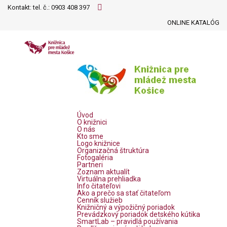
Kontakt: tel. č.:
0903 408 397
ONLINE KATALÓG
Úvod
O knižnici
O nás
Kto sme
Logo knižnice
Organizačná štruktúra
Fotogaléria
Partneri
Zoznam aktualít
Virtuálna prehliadka
Info čitateľovi
Ako a prečo sa stať čitateľom
Cenník služieb
Knižničný a výpožičný poriadok
Prevádzkový poriadok detského kútika
SmartLab – pravidlá používania