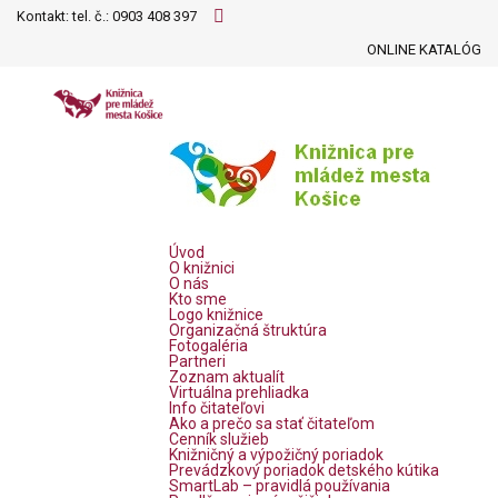
Kontakt: tel. č.:
0903 408 397
ONLINE KATALÓG
Úvod
O knižnici
O nás
Kto sme
Logo knižnice
Organizačná štruktúra
Fotogaléria
Partneri
Zoznam aktualít
Virtuálna prehliadka
Info čitateľovi
Ako a prečo sa stať čitateľom
Cenník služieb
Knižničný a výpožičný poriadok
Prevádzkový poriadok detského kútika
SmartLab – pravidlá používania