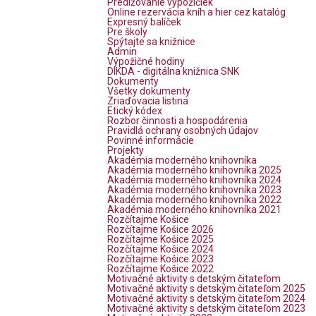
Predlžovanie výpožičiek
Online rezervácia kníh a hier cez katalóg
Expresný balíček
Pre školy
Spýtajte sa knižnice
Admin
Výpožičné hodiny
DIKDA - digitálna knižnica SNK
Dokumenty
Všetky dokumenty
Zriaďovacia listina
Etický kódex
Rozbor činnosti a hospodárenia
Pravidlá ochrany osobných údajov
Povinné informácie
Projekty
Akadémia moderného knihovníka
Akadémia moderného knihovníka 2025
Akadémia moderného knihovníka 2024
Akadémia moderného knihovníka 2023
Akadémia moderného knihovníka 2022
Akadémia moderného knihovníka 2021
Rozčítajme Košice
Rozčítajme Košice 2026
Rozčítajme Košice 2025
Rozčítajme Košice 2024
Rozčítajme Košice 2023
Rozčítajme Košice 2022
Motivačné aktivity s detským čitateľom
Motivačné aktivity s detským čitateľom 2025
Motivačné aktivity s detským čitateľom 2024
Motivačné aktivity s detským čitateľom 2023