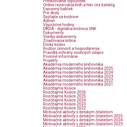
Predlžovanie výpožičiek
Online rezervácia kníh a hier cez katalóg
Expresný balíček
Pre školy
Spýtajte sa knižnice
Admin
Výpožičné hodiny
DIKDA - digitálna knižnica SNK
Dokumenty
Všetky dokumenty
Zriaďovacia listina
Etický kódex
Rozbor činnosti a hospodárenia
Pravidlá ochrany osobných údajov
Povinné informácie
Projekty
Akadémia moderného knihovníka
Akadémia moderného knihovníka 2025
Akadémia moderného knihovníka 2024
Akadémia moderného knihovníka 2023
Akadémia moderného knihovníka 2022
Akadémia moderného knihovníka 2021
Rozčítajme Košice
Rozčítajme Košice 2026
Rozčítajme Košice 2025
Rozčítajme Košice 2024
Rozčítajme Košice 2023
Rozčítajme Košice 2022
Motivačné aktivity s detským čitateľom
Motivačné aktivity s detským čitateľom 2025
Motivačné aktivity s detským čitateľom 2024
Motivačné aktivity s detským čitateľom 2023