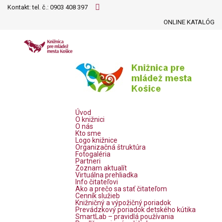
Kontakt: tel. č.:
0903 408 397
ONLINE KATALÓG
Úvod
O knižnici
O nás
Kto sme
Logo knižnice
Organizačná štruktúra
Fotogaléria
Partneri
Zoznam aktualít
Virtuálna prehliadka
Info čitateľovi
Ako a prečo sa stať čitateľom
Cenník služieb
Knižničný a výpožičný poriadok
Prevádzkový poriadok detského kútika
SmartLab – pravidlá používania