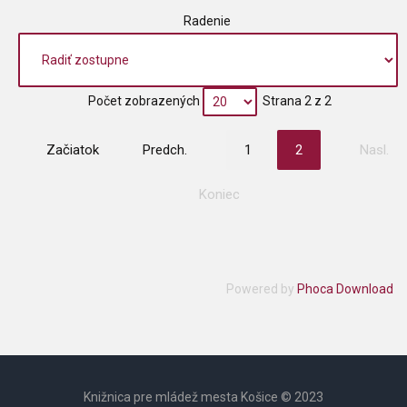
Radenie
Počet zobrazených
Strana 2 z 2
Začiatok
Predch.
1
2
Nasl.
Koniec
Powered by
Phoca Download
Knižnica pre mládež mesta Košice © 2023