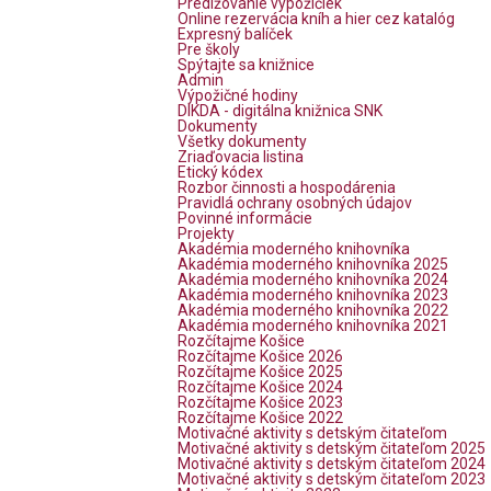
Predlžovanie výpožičiek
Online rezervácia kníh a hier cez katalóg
Expresný balíček
Pre školy
Spýtajte sa knižnice
Admin
Výpožičné hodiny
DIKDA - digitálna knižnica SNK
Dokumenty
Všetky dokumenty
Zriaďovacia listina
Etický kódex
Rozbor činnosti a hospodárenia
Pravidlá ochrany osobných údajov
Povinné informácie
Projekty
Akadémia moderného knihovníka
Akadémia moderného knihovníka 2025
Akadémia moderného knihovníka 2024
Akadémia moderného knihovníka 2023
Akadémia moderného knihovníka 2022
Akadémia moderného knihovníka 2021
Rozčítajme Košice
Rozčítajme Košice 2026
Rozčítajme Košice 2025
Rozčítajme Košice 2024
Rozčítajme Košice 2023
Rozčítajme Košice 2022
Motivačné aktivity s detským čitateľom
Motivačné aktivity s detským čitateľom 2025
Motivačné aktivity s detským čitateľom 2024
Motivačné aktivity s detským čitateľom 2023