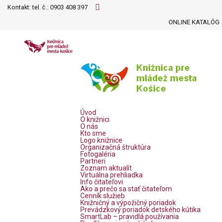
Kontakt: tel. č.:
0903 408 397
ONLINE KATALÓG
Úvod
O knižnici
O nás
Kto sme
Logo knižnice
Organizačná štruktúra
Fotogaléria
Partneri
Zoznam aktualít
Virtuálna prehliadka
Info čitateľovi
Ako a prečo sa stať čitateľom
Cenník služieb
Knižničný a výpožičný poriadok
Prevádzkový poriadok detského kútika
SmartLab – pravidlá používania