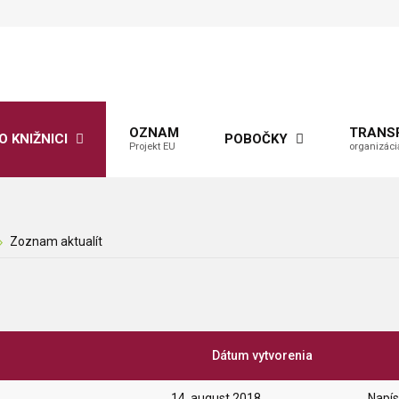
OZNAM
TRANS
O KNIŽNICI
POBOČKY
Projekt EU
organizáci
Zoznam aktualít
Dátum vytvorenia
14. august 2018
Napís