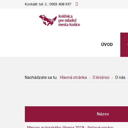
Kontakt: tel. č.:
0903 408 397
ÚVOD
Nachádzate sa tu:
Hlavná stránka
O knižnici
O nás
Názov
Mesiac autorského čítania 2018 - tlačové správy