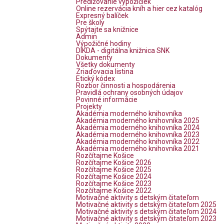
Predlžovanie výpožičiek
Online rezervácia kníh a hier cez katalóg
Expresný balíček
Pre školy
Spýtajte sa knižnice
Admin
Výpožičné hodiny
DIKDA - digitálna knižnica SNK
Dokumenty
Všetky dokumenty
Zriaďovacia listina
Etický kódex
Rozbor činnosti a hospodárenia
Pravidlá ochrany osobných údajov
Povinné informácie
Projekty
Akadémia moderného knihovníka
Akadémia moderného knihovníka 2025
Akadémia moderného knihovníka 2024
Akadémia moderného knihovníka 2023
Akadémia moderného knihovníka 2022
Akadémia moderného knihovníka 2021
Rozčítajme Košice
Rozčítajme Košice 2026
Rozčítajme Košice 2025
Rozčítajme Košice 2024
Rozčítajme Košice 2023
Rozčítajme Košice 2022
Motivačné aktivity s detským čitateľom
Motivačné aktivity s detským čitateľom 2025
Motivačné aktivity s detským čitateľom 2024
Motivačné aktivity s detským čitateľom 2023