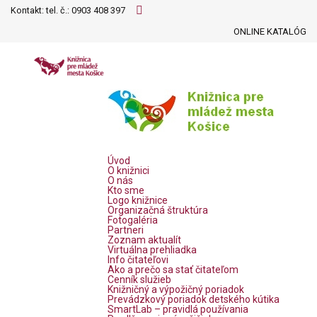
Kontakt: tel. č.:
0903 408 397
ONLINE KATALÓG
Úvod
O knižnici
O nás
Kto sme
Logo knižnice
Organizačná štruktúra
Fotogaléria
Partneri
Zoznam aktualít
Virtuálna prehliadka
Info čitateľovi
Ako a prečo sa stať čitateľom
Cenník služieb
Knižničný a výpožičný poriadok
Prevádzkový poriadok detského kútika
SmartLab – pravidlá používania