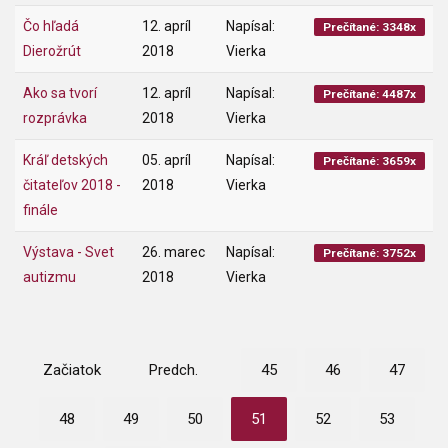
Čo hľadá
12. apríl
Napísal:
Prečítané: 3348x
Dierožrút
2018
Vierka
Ako sa tvorí
12. apríl
Napísal:
Prečítané: 4487x
rozprávka
2018
Vierka
Kráľ detských
05. apríl
Napísal:
Prečítané: 3659x
čitateľov 2018 -
2018
Vierka
finále
Výstava - Svet
26. marec
Napísal:
Prečítané: 3752x
autizmu
2018
Vierka
Začiatok
Predch.
45
46
47
48
49
50
51
52
53