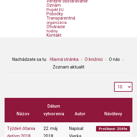
Verejné obstarávanie
Oznam
Projekt EU
Pobočky
Transparentná
organizácia
Otváracie
hodiny
Kontakt
Nachádzate sa tu:
Hlavná stránka
O knižnici
O nás
Zoznam aktualít
Dátum
Názov
vytvorenia
Autor
Návštevy
Týždeň čítania
22. máj
Napísal:
Prečítané: 2549x
deťom 2018
2018
Vierka