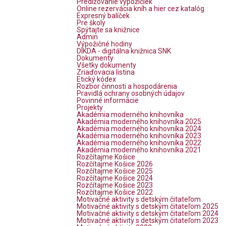
Predlžovanie výpožičiek
Online rezervácia kníh a hier cez katalóg
Expresný balíček
Pre školy
Spýtajte sa knižnice
Admin
Výpožičné hodiny
DIKDA - digitálna knižnica SNK
Dokumenty
Všetky dokumenty
Zriaďovacia listina
Etický kódex
Rozbor činnosti a hospodárenia
Pravidlá ochrany osobných údajov
Povinné informácie
Projekty
Akadémia moderného knihovníka
Akadémia moderného knihovníka 2025
Akadémia moderného knihovníka 2024
Akadémia moderného knihovníka 2023
Akadémia moderného knihovníka 2022
Akadémia moderného knihovníka 2021
Rozčítajme Košice
Rozčítajme Košice 2026
Rozčítajme Košice 2025
Rozčítajme Košice 2024
Rozčítajme Košice 2023
Rozčítajme Košice 2022
Motivačné aktivity s detským čitateľom
Motivačné aktivity s detským čitateľom 2025
Motivačné aktivity s detským čitateľom 2024
Motivačné aktivity s detským čitateľom 2023