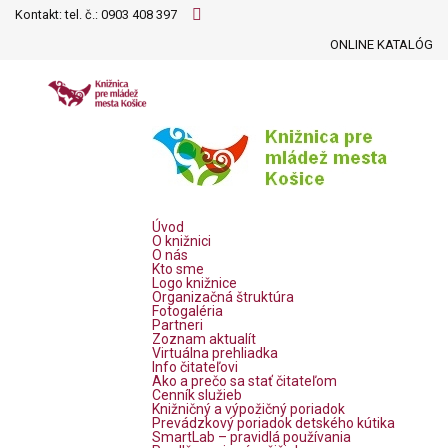
Kontakt: tel. č.:
0903 408 397
ONLINE KATALÓG
Úvod
O knižnici
O nás
Kto sme
Logo knižnice
Organizačná štruktúra
Fotogaléria
Partneri
Zoznam aktualít
Virtuálna prehliadka
Info čitateľovi
Ako a prečo sa stať čitateľom
Cenník služieb
Knižničný a výpožičný poriadok
Prevádzkový poriadok detského kútika
SmartLab – pravidlá používania