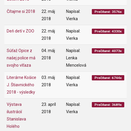
Čítajme si 2018
22. máj
Napísal:
Prečítané: 3576x
2018
Vierka
Deň detí v ZOO
22. máj
Napísal:
Prečítané: 4330x
2018
Vierka
Súťaž Opice z
04. máj
Napísal:
Prečítané: 4073x
našej police má
2018
Lenka
svojho víťaza
Mencelová
Literárne Košice
03. máj
Napísal:
Prečítané: 6744x
J. Štiavnického
2018
Vierka
2018 - výsledky
Výstava
23. apríl
Napísal:
Prečítané: 3689x
ilustrácií
2018
Vierka
Stanislava
Holého