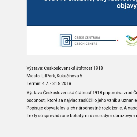
Výstava: Československá štátnosť 1918
Miesto: LitPark, Kukučínova 5
Termín: 4.7. - 31.8.2018
Výstava Československá štátnosť 1918 pripomína zrod Če
osobnosti, ktoré sa najviac zaslúžili o jeho vznik a uznani
Popisuje obyvateľov a ich národnostné rozloženie. A nap
Texty sú sprevádzané bohatým rôznorodým obrazovým 