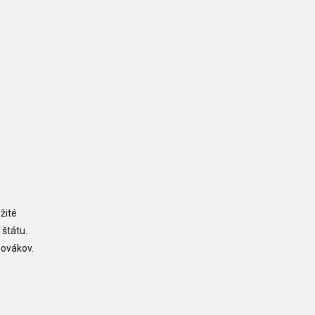
žité
 štátu.
lovákov.