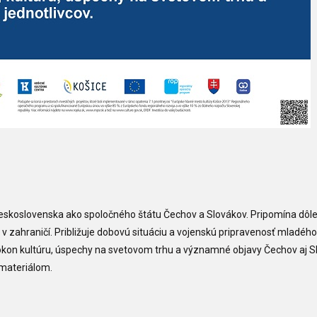
skoslovenska ako spoločného štátu Čechov a Slovákov. Pripomína dôle
e v zahraničí. Približuje dobovú situáciu a vojenskú pripravenosť mladého
okon kultúru, úspechy na svetovom trhu a významné objavy Čechov aj S
materiálom.