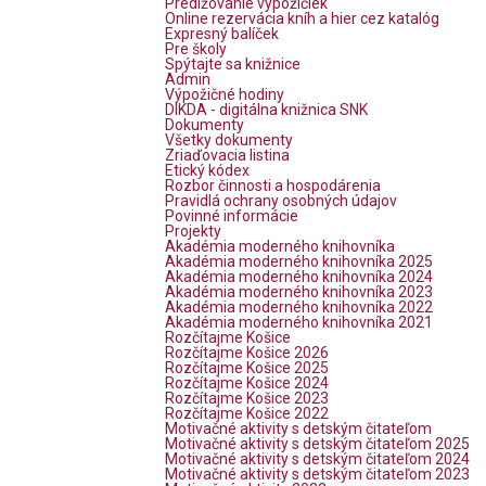
Predlžovanie výpožičiek
Online rezervácia kníh a hier cez katalóg
Expresný balíček
Pre školy
Spýtajte sa knižnice
Admin
Výpožičné hodiny
DIKDA - digitálna knižnica SNK
Dokumenty
Všetky dokumenty
Zriaďovacia listina
Etický kódex
Rozbor činnosti a hospodárenia
Pravidlá ochrany osobných údajov
Povinné informácie
Projekty
Akadémia moderného knihovníka
Akadémia moderného knihovníka 2025
Akadémia moderného knihovníka 2024
Akadémia moderného knihovníka 2023
Akadémia moderného knihovníka 2022
Akadémia moderného knihovníka 2021
Rozčítajme Košice
Rozčítajme Košice 2026
Rozčítajme Košice 2025
Rozčítajme Košice 2024
Rozčítajme Košice 2023
Rozčítajme Košice 2022
Motivačné aktivity s detským čitateľom
Motivačné aktivity s detským čitateľom 2025
Motivačné aktivity s detským čitateľom 2024
Motivačné aktivity s detským čitateľom 2023