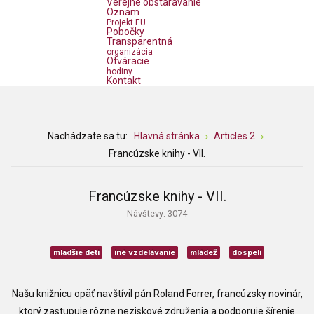
Verejné obstarávanie
Oznam
Projekt EU
Pobočky
Transparentná
organizácia
Otváracie
hodiny
Kontakt
Nachádzate sa tu:
Hlavná stránka
Articles 2
Francúzske knihy - VII.
Francúzske knihy - VII.
Návštevy: 3074
mladšie deti
iné vzdelávanie
mládež
dospelí
Našu knižnicu opäť navštívil pán Roland Forrer, francúzsky novinár,
ktorý zastupuje rôzne neziskové združenia a podporuje šírenie