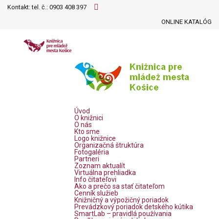
Kontakt: tel. č.:
0903 408 397
ONLINE KATALÓG
Úvod
O knižnici
O nás
Kto sme
Logo knižnice
Organizačná štruktúra
Fotogaléria
Partneri
Zoznam aktualít
Virtuálna prehliadka
Info čitateľovi
Ako a prečo sa stať čitateľom
Cenník služieb
Knižničný a výpožičný poriadok
Prevádzkový poriadok detského kútika
SmartLab – pravidlá používania