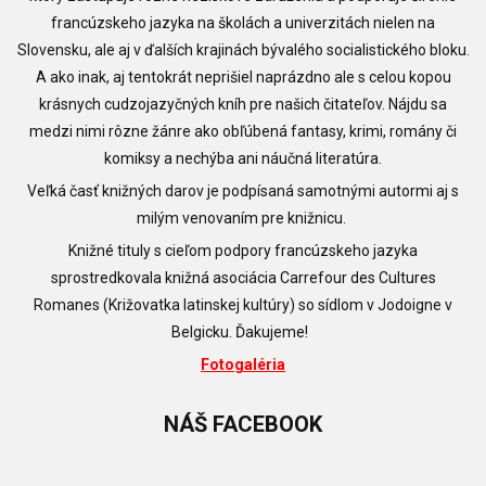
francúzskeho jazyka na školách a univerzitách nielen na
Slovensku, ale aj v ďalších krajinách bývalého socialistického bloku.
A ako inak, aj tentokrát neprišiel naprázdno ale s celou kopou
krásnych cudzojazyčných kníh pre našich čitateľov. Nájdu sa
medzi nimi rôzne žánre ako obľúbená fantasy, krimi, romány či
komiksy a nechýba ani náučná literatúra.
Veľká časť knižných darov je podpísaná samotnými autormi aj s
milým venovaním pre knižnicu.
Knižné tituly s cieľom podpory francúzskeho jazyka
sprostredkovala knižná asociácia Carrefour des Cultures
Romanes (
Križovatka latinskej kultúry) so sídlom v Jodoigne v
Belgicku. Ďakujeme!
Fotogaléria
NÁŠ
FACEBOOK