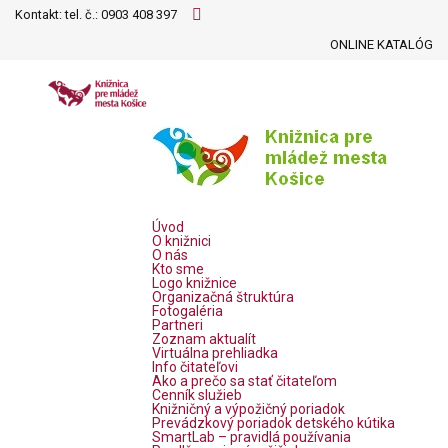
Kontakt: tel. č.:
0903 408 397
ONLINE KATALÓG
Úvod
O knižnici
O nás
Kto sme
Logo knižnice
Organizačná štruktúra
Fotogaléria
Partneri
Zoznam aktualít
Virtuálna prehliadka
Info čitateľovi
Ako a prečo sa stať čitateľom
Cenník služieb
Knižničný a výpožičný poriadok
Prevádzkový poriadok detského kútika
SmartLab – pravidlá používania