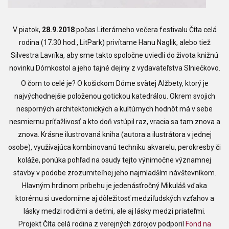
V piatok,
28.9.2018
počas Literárneho večera festivalu Číta celá
rodina (17.30 hod., LitPark) privítame Hanu Naglik, alebo tiež
Silvestra Lavríka, aby sme takto spoločne uviedli do života knižnú
novinku Dómkostol a jeho tajné dejiny z vydavateľstva Slniečkovo.
O čom to celé je? O košickom Dóme svätej Alžbety, ktorý je
najvýchodnejšie položenou gotickou katedrálou. Okrem svojich
nesporných architektonických a kultúrnych hodnôt má v sebe
nesmiernu príťažlivosť a kto doň vstúpil raz, vracia sa tam znova a
znova. Krásne ilustrovaná kniha (autora a ilustrátora v jednej
osobe), využívajúca kombinovanú techniku akvarelu, perokresby či
koláže, ponúka pohľad na osudy tejto výnimočne významnej
stavby v podobe zrozumiteľnej jeho najmladším návštevníkom.
Hlavným hrdinom príbehu je jedenásťročný Mikuláš vďaka
ktorému si uvedomíme aj dôležitosť medziľudských vzťahov a
lásky medzi rodičmi a deťmi, ale aj lásky medzi priateľmi.
Projekt Číta celá rodina z verejných zdrojov podporil
Fond na