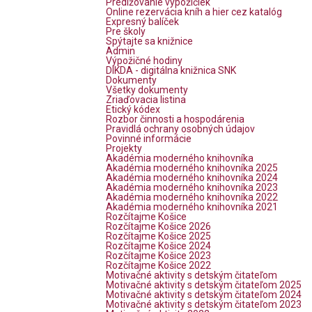
Predlžovanie výpožičiek
Online rezervácia kníh a hier cez katalóg
Expresný balíček
Pre školy
Spýtajte sa knižnice
Admin
Výpožičné hodiny
DIKDA - digitálna knižnica SNK
Dokumenty
Všetky dokumenty
Zriaďovacia listina
Etický kódex
Rozbor činnosti a hospodárenia
Pravidlá ochrany osobných údajov
Povinné informácie
Projekty
Akadémia moderného knihovníka
Akadémia moderného knihovníka 2025
Akadémia moderného knihovníka 2024
Akadémia moderného knihovníka 2023
Akadémia moderného knihovníka 2022
Akadémia moderného knihovníka 2021
Rozčítajme Košice
Rozčítajme Košice 2026
Rozčítajme Košice 2025
Rozčítajme Košice 2024
Rozčítajme Košice 2023
Rozčítajme Košice 2022
Motivačné aktivity s detským čitateľom
Motivačné aktivity s detským čitateľom 2025
Motivačné aktivity s detským čitateľom 2024
Motivačné aktivity s detským čitateľom 2023