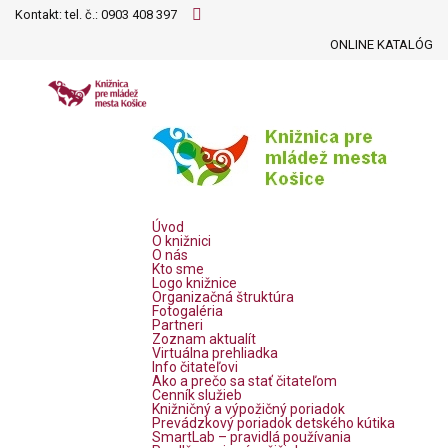
Kontakt: tel. č.:
0903 408 397
ONLINE KATALÓG
Úvod
O knižnici
O nás
Kto sme
Logo knižnice
Organizačná štruktúra
Fotogaléria
Partneri
Zoznam aktualít
Virtuálna prehliadka
Info čitateľovi
Ako a prečo sa stať čitateľom
Cenník služieb
Knižničný a výpožičný poriadok
Prevádzkový poriadok detského kútika
SmartLab – pravidlá používania