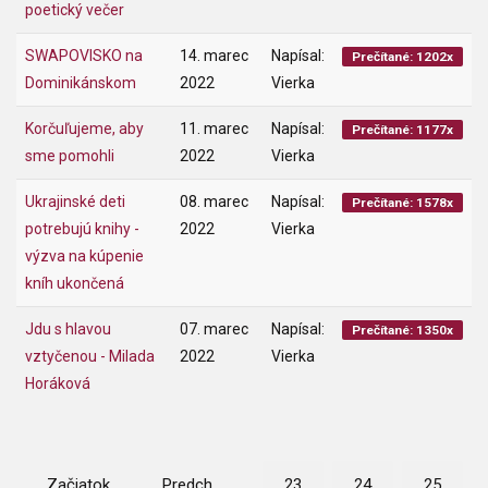
poetický večer
SWAPOVISKO na
14. marec
Napísal:
Prečítané: 1202x
Dominikánskom
2022
Vierka
Korčuľujeme, aby
11. marec
Napísal:
Prečítané: 1177x
sme pomohli
2022
Vierka
Ukrajinské deti
08. marec
Napísal:
Prečítané: 1578x
potrebujú knihy -
2022
Vierka
výzva na kúpenie
kníh ukončená
Jdu s hlavou
07. marec
Napísal:
Prečítané: 1350x
vztyčenou - Milada
2022
Vierka
Horáková
Začiatok
Predch.
23
24
25