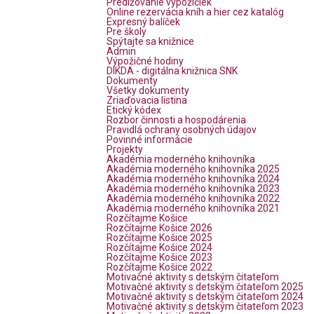
Predlžovanie výpožičiek
Online rezervácia kníh a hier cez katalóg
Expresný balíček
Pre školy
Spýtajte sa knižnice
Admin
Výpožičné hodiny
DIKDA - digitálna knižnica SNK
Dokumenty
Všetky dokumenty
Zriaďovacia listina
Etický kódex
Rozbor činnosti a hospodárenia
Pravidlá ochrany osobných údajov
Povinné informácie
Projekty
Akadémia moderného knihovníka
Akadémia moderného knihovníka 2025
Akadémia moderného knihovníka 2024
Akadémia moderného knihovníka 2023
Akadémia moderného knihovníka 2022
Akadémia moderného knihovníka 2021
Rozčítajme Košice
Rozčítajme Košice 2026
Rozčítajme Košice 2025
Rozčítajme Košice 2024
Rozčítajme Košice 2023
Rozčítajme Košice 2022
Motivačné aktivity s detským čitateľom
Motivačné aktivity s detským čitateľom 2025
Motivačné aktivity s detským čitateľom 2024
Motivačné aktivity s detským čitateľom 2023