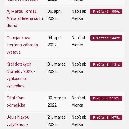
Aj Marta, Tomáš,
06. apríl
Napísal:
Prečítané: 1559x
Anna a Helena sú tu
2022
Vierka
doma
Osmijankova
04. apríl
Napísal:
Prečítané: 1442x
literárna záhrada -
2022
Vierka
výstava
Kráľ detských
31. marec
Napísal:
Prečítané: 1131x
čitateľov 2022 -
2022
Vierka
vyhlásenie
výsledkov
Čitateľom
30. marec
Napísal:
Prečítané: 1152x
odmalička
2022
Vierka
Jdu s hlavou
21. marec
Napísal:
Prečítané: 1475x
vztyčenou -
2022
Vierka