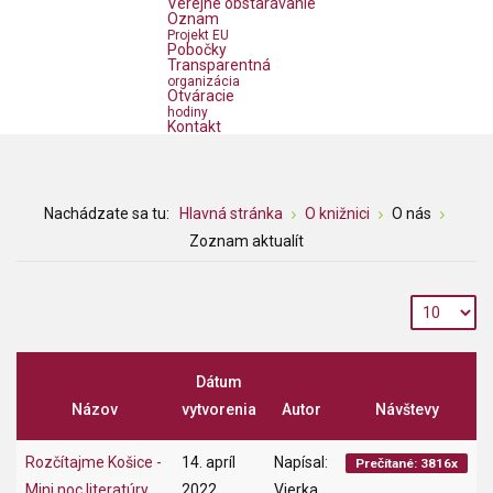
Verejné obstarávanie
Oznam
Projekt EU
Pobočky
Transparentná
organizácia
Otváracie
hodiny
Kontakt
Nachádzate sa tu:
Hlavná stránka
O knižnici
O nás
Zoznam aktualít
Dátum
Názov
vytvorenia
Autor
Návštevy
Rozčítajme Košice -
14. apríl
Napísal:
Prečítané: 3816x
Mini noc literatúry
2022
Vierka