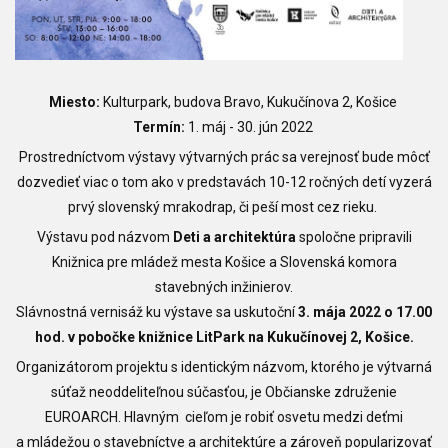
Miesto:
Kulturpark, budova Bravo, Kukučínova 2, Košice
Termín:
1. máj - 30. jún 2022
Prostredníctvom výstavy výtvarných prác sa verejnosť bude môcť
dozvedieť viac o tom ako v predstavách 10-12 ročných detí vyzerá
prvý slovenský mrakodrap, či peší most cez rieku.
Výstavu pod názvom
Deti a architektúra
spoločne pripravili
Knižnica pre mládež mesta Košice a Slovenská komora
stavebných inžinierov.
Slávnostná vernisáž ku výstave sa uskutoční
3. mája 2022 o 17.00
hod. v pobočke knižnice LitPark na Kukučínovej 2, Košice.
Organizátorom projektu s identickým názvom, ktorého je výtvarná
súťaž neoddeliteľnou súčasťou, je Občianske združenie
EUROARCH. Hlavným cieľom je robiť osvetu medzi deťmi
a mládežou o stavebníctve a architektúre a zároveň popularizovať