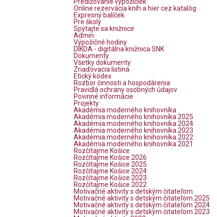
Predlžovanie výpožičiek
Online rezervácia kníh a hier cez katalóg
Expresný balíček
Pre školy
Spýtajte sa knižnice
Admin
Výpožičné hodiny
DIKDA - digitálna knižnica SNK
Dokumenty
Všetky dokumenty
Zriaďovacia listina
Etický kódex
Rozbor činnosti a hospodárenia
Pravidlá ochrany osobných údajov
Povinné informácie
Projekty
Akadémia moderného knihovníka
Akadémia moderného knihovníka 2025
Akadémia moderného knihovníka 2024
Akadémia moderného knihovníka 2023
Akadémia moderného knihovníka 2022
Akadémia moderného knihovníka 2021
Rozčítajme Košice
Rozčítajme Košice 2026
Rozčítajme Košice 2025
Rozčítajme Košice 2024
Rozčítajme Košice 2023
Rozčítajme Košice 2022
Motivačné aktivity s detským čitateľom
Motivačné aktivity s detským čitateľom 2025
Motivačné aktivity s detským čitateľom 2024
Motivačné aktivity s detským čitateľom 2023