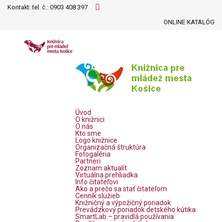
Kontakt: tel. č.:
0903 408 397
ONLINE KATALÓG
Úvod
O knižnici
O nás
Kto sme
Logo knižnice
Organizačná štruktúra
Fotogaléria
Partneri
Zoznam aktualít
Virtuálna prehliadka
Info čitateľovi
Ako a prečo sa stať čitateľom
Cenník služieb
Knižničný a výpožičný poriadok
Prevádzkový poriadok detského kútika
SmartLab – pravidlá používania