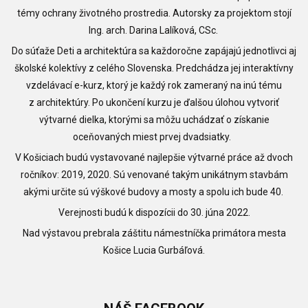
témy ochrany životného prostredia. Autorsky za projektom stojí
Ing. arch. Darina Lalíková, CSc.
Do súťaže Deti a architektúra sa každoročne zapájajú jednotlivci aj
školské kolektívy z celého Slovenska. Predchádza jej interaktívny
vzdelávací e-kurz, ktorý je každý rok zameraný na inú tému
z architektúry. Po ukončení kurzu je ďalšou úlohou vytvoriť
výtvarné dielka, ktorými sa môžu uchádzať o získanie
oceňovaných miest prvej dvadsiatky.
V Košiciach budú vystavované najlepšie výtvarné práce až dvoch
ročníkov: 2019, 2020. Sú venované takým unikátnym stavbám
akými určite sú výškové budovy a mosty a spolu ich bude 40.
Verejnosti budú k dispozícii do 30. júna 2022.
Nad výstavou prebrala záštitu námestníčka primátora mesta
Košice Lucia Gurbáľová.