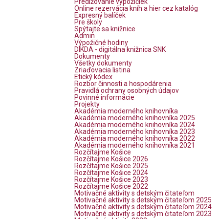
Predlžovanie výpožičiek
Online rezervácia kníh a hier cez katalóg
Expresný balíček
Pre školy
Spýtajte sa knižnice
Admin
Výpožičné hodiny
DIKDA - digitálna knižnica SNK
Dokumenty
Všetky dokumenty
Zriaďovacia listina
Etický kódex
Rozbor činnosti a hospodárenia
Pravidlá ochrany osobných údajov
Povinné informácie
Projekty
Akadémia moderného knihovníka
Akadémia moderného knihovníka 2025
Akadémia moderného knihovníka 2024
Akadémia moderného knihovníka 2023
Akadémia moderného knihovníka 2022
Akadémia moderného knihovníka 2021
Rozčítajme Košice
Rozčítajme Košice 2026
Rozčítajme Košice 2025
Rozčítajme Košice 2024
Rozčítajme Košice 2023
Rozčítajme Košice 2022
Motivačné aktivity s detským čitateľom
Motivačné aktivity s detským čitateľom 2025
Motivačné aktivity s detským čitateľom 2024
Motivačné aktivity s detským čitateľom 2023