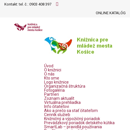
Kontakt: tel. č.:
0903 408 397
ONLINE KATALÓG
Úvod
O knižnici
O nás
Kto sme
Logo knižnice
Organizačná štruktúra
Fotogaléria
Partneri
Zoznam aktualít
Virtuálna prehliadka
Info čitateľovi
Ako a prečo sa stať čitateľom
Cenník služieb
Knižničný a výpožičný poriadok
Prevádzkový poriadok detského kútika
SmartLab – pravidlá používania