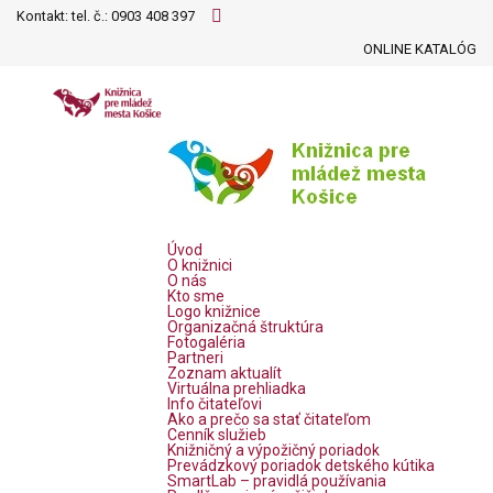
Kontakt: tel. č.:
0903 408 397
ONLINE KATALÓG
Úvod
O knižnici
O nás
Kto sme
Logo knižnice
Organizačná štruktúra
Fotogaléria
Partneri
Zoznam aktualít
Virtuálna prehliadka
Info čitateľovi
Ako a prečo sa stať čitateľom
Cenník služieb
Knižničný a výpožičný poriadok
Prevádzkový poriadok detského kútika
SmartLab – pravidlá používania