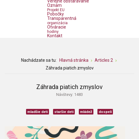
Verejné obstarávanie
Oznam
Projekt EU
Pobočky
Transparentná
organizácia
Otváracie
hodiny
Kontakt
Nachádzate sa tu:
Hlavná stránka
Articles 2
Záhrada piatich zmyslov
Záhrada piatich zmyslov
Návštevy: 1483
mladšie deti
staršie deti
mládež
dospelí