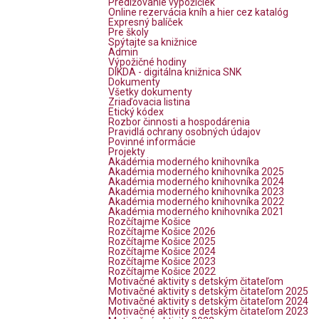
Predlžovanie výpožičiek
Online rezervácia kníh a hier cez katalóg
Expresný balíček
Pre školy
Spýtajte sa knižnice
Admin
Výpožičné hodiny
DIKDA - digitálna knižnica SNK
Dokumenty
Všetky dokumenty
Zriaďovacia listina
Etický kódex
Rozbor činnosti a hospodárenia
Pravidlá ochrany osobných údajov
Povinné informácie
Projekty
Akadémia moderného knihovníka
Akadémia moderného knihovníka 2025
Akadémia moderného knihovníka 2024
Akadémia moderného knihovníka 2023
Akadémia moderného knihovníka 2022
Akadémia moderného knihovníka 2021
Rozčítajme Košice
Rozčítajme Košice 2026
Rozčítajme Košice 2025
Rozčítajme Košice 2024
Rozčítajme Košice 2023
Rozčítajme Košice 2022
Motivačné aktivity s detským čitateľom
Motivačné aktivity s detským čitateľom 2025
Motivačné aktivity s detským čitateľom 2024
Motivačné aktivity s detským čitateľom 2023