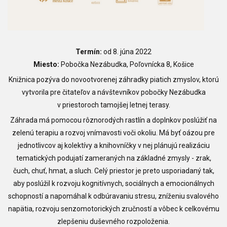
Termín:
od 8. júna 2022
Miesto:
Pobočka Nezábudka, Poľovnícka 8, Košice
Knižnica pozýva do novootvorenej záhradky piatich zmyslov, ktorú
vytvorila pre čitateľov a návštevníkov pobočky Nezábudka
v priestoroch tamojšej letnej terasy.
Záhrada má pomocou rôznorodých rastlín a doplnkov poslúžiť na
zelenú terapiu a rozvoj vnímavosti voči okoliu. Má byť oázou pre
jednotlivcov aj kolektívy a knihovníčky v nej plánujú realizáciu
tematických podujatí zameraných na základné zmysly - zrak,
čuch, chuť, hmat, a sluch. Celý priestor je preto usporiadaný tak,
aby poslúžil k rozvoju kognitívnych, sociálnych a emocionálnych
schopností a napomáhal k odbúravaniu stresu, zníženiu svalového
napätia, rozvoju senzomotorických zručností a vôbec k celkovému
zlepšeniu duševného rozpoloženia.