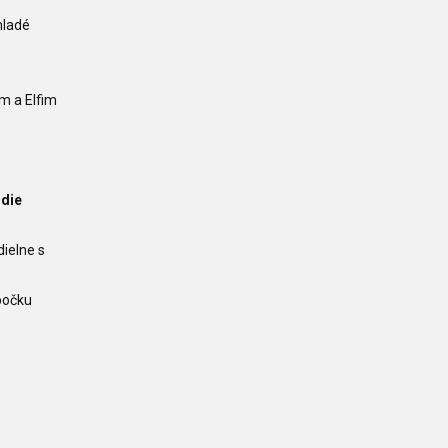
mladé
ym a Elfim
die
dielne s
obočku