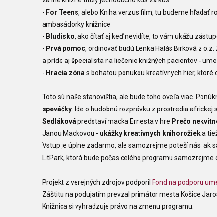
za iné knižné tituly jednoducho kus za kus
-
For Teens
, alebo Kniha verzus film, tu budeme hľadať r
ambasádorky knižnice
-
Bludisko
, ako čítať aj keď nevidíte, to vám ukážu zástu
-
Prvá pomoc
, ordinovať budú Lenka Halás Birková z o.z.
a príde aj špecialista na liečenie knižných pacientov - um
-
Hracia zóna
s bohatou ponukou kreatívnych hier, ktoré 
Toto sú naše stanovištia, ale bude toho oveľa viac. Ponú
speváčky
. Ide o hudobnú rozprávku z prostredia africke
Sedláková
predstaví macka Ernesta v hre
Prečo nekvitn
Janou Mackovou -
ukážky kreatívnych knihorožiek
a tie
Vstup je úplne zadarmo, ale samozrejme poteší nás, ak sa
LitPark, ktorá bude počas celého programu samozrejme 
Projekt z verejných zdrojov podporil
Fond na podporu um
Záštitu na podujatím prevzal primátor mesta Košice Jaro
Knižnica si vyhradzuje právo na zmenu programu.