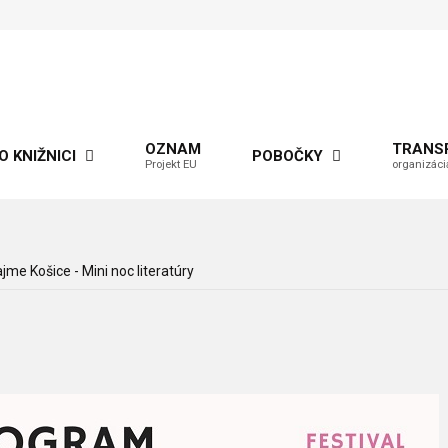
OZNAM
TRANS
O KNIŽNICI
POBOČKY
Projekt EU
organizáci
jme Košice - Mini noc literatúry