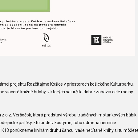
rámci projektu Rozčítajme Košice v priestoroch košického Kulturparku.
eme
viaceré knižné brlohy, v ktorých sa určite dobre zabavia celé rodiny.
á z o.z. Veršočok, ktorá predstaví výrobu tradičných motankových bábik
arodejnícke paličky, kto príde v kostýme, toho odmena neminie
mi K13 ponúkneme knihám druhú šancu, vaše nečítané knihy si tu môžet