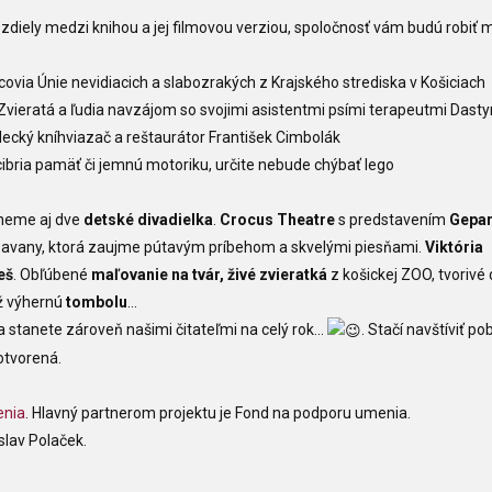
ozdiely medzi knihou a jej filmovou verziou, spoločnosť vám budú robiť 
pcovia Únie nevidiacich a slabozrakých z Krajského strediska v Košiciach
 Zvieratá a ľudia navzájom so svojimi asistentmi psími terapeutmi Dast
elecký kníhviazač a reštaurátor František Cimbolák
cibria pamäť či jemnú motoriku, určite nebude chýbať lego
kneme aj dve
detské divadielka
.
Crocus Theatre
s predstavením
Gepar
j savany, ktorá zaujme pútavým príbehom a skvelými piesňami.
Viktória
eš
. Obľúbené
maľovanie na tvár, živé zvieratká
z košickej ZOO, tvorivé 
ž výhernú
tombolu
...
 stanete zároveň našimi čitateľmi na celý rok...
. Stačí navštíviť p
otvorená.
enia
. Hlavný partnerom projektu je Fond na podporu umenia.
slav Polaček.