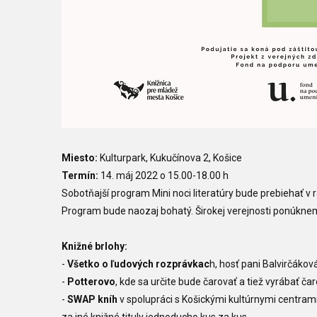
Miesto:
Kulturpark, Kukučínova 2, Košice
Termín:
14. máj 2022 o 15.00-18.00 h
Sobotňajší program Mini noci literatúry bude prebiehať v 
Program bude naozaj bohatý. Širokej verejnosti ponúkn
Knižné brlohy:
-
Všetko o ľudových rozprávkac
h, hosť pani Balvirčákov
-
Potterovo
, kde sa určite bude čarovať a tiež vyrábať č
-
SWAP kníh
v spolupráci s Košickými kultúrnymi centra