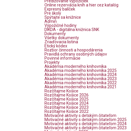
Predlžovanie výpožičiek
Online rezervácia kníh a hier cez katalóg
Expresný balíček
Pre školy
Spýtajte sa knižnice
Admin
Výpožičné hodiny
DIKDA - digitálna knižnica SNK
Dokumenty
Všetky dokumenty
Zriaďovacia listina
Etický kódex
Rozbor činnosti a hospodárenia
Pravidlá ochrany osobných údajov
Povinné informácie
Projekty
Akadémia moderného knihovníka
Akadémia moderného knihovníka 2025
Akadémia moderného knihovníka 2024
Akadémia moderného knihovníka 2023
Akadémia moderného knihovníka 2022
Akadémia moderného knihovníka 2021
Rozčítajme Košice
Rozčítajme Košice 2026
Rozčítajme Košice 2025
Rozčítajme Košice 2024
Rozčítajme Košice 2023
Rozčítajme Košice 2022
Motivačné aktivity s detským čitateľom
Motivačné aktivity s detským čitateľom 2025
Motivačné aktivity s detským čitateľom 2024
Motivačné aktivity s detským čitateľom 2023