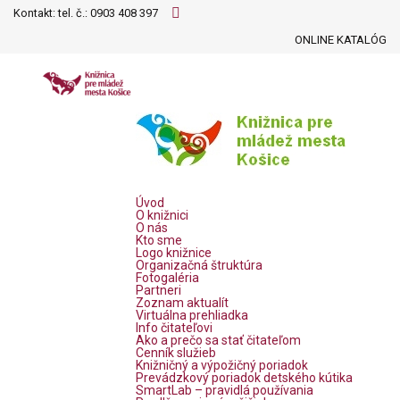
Kontakt: tel. č.:
0903 408 397
ONLINE KATALÓG
Úvod
O knižnici
O nás
Kto sme
Logo knižnice
Organizačná štruktúra
Fotogaléria
Partneri
Zoznam aktualít
Virtuálna prehliadka
Info čitateľovi
Ako a prečo sa stať čitateľom
Cenník služieb
Knižničný a výpožičný poriadok
Prevádzkový poriadok detského kútika
SmartLab – pravidlá používania