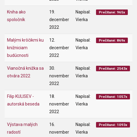
Kniha ako
19.
Napísal:
Prečítané: 965x
spoločník
december
Vierka
2022
Malými krôčikmi ku
12.
Napísal:
Prečítané: 869x
knižniciam
december
Vierka
budúcnosti
2022
Vianočná knižka sa
30.
Napísal:
Prečítané: 2543x
otvára 2022
november
Vierka
2022
Filip KULISEV -
18.
Napísal:
Prečítané: 1057x
autorská beseda
november
Vierka
2022
Výstava malých
16.
Napísal:
Prečítané: 1093x
radostí
november
Vierka