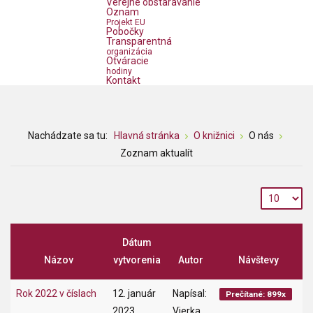
Verejné obstarávanie
Oznam
Projekt EU
Pobočky
Transparentná
organizácia
Otváracie
hodiny
Kontakt
Nachádzate sa tu:
Hlavná stránka
O knižnici
O nás
Zoznam aktualít
Dátum
Názov
vytvorenia
Autor
Návštevy
Rok 2022 v číslach
12. január
Napísal:
Prečítané: 899x
2023
Vierka