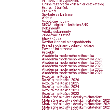
Predlžovanie výpožičiek
Online rezervácia kníh a hier cez katalóg
Expresný balíček
Pre školy
Spýtajte sa knižnice
Admin
Výpožičné hodiny
DIKDA - digitálna knižnica SNK
Dokumenty
Všetky dokumenty
Zriaďovacia listina
Etický kódex
Rozbor činnosti a hospodárenia
Pravidlá ochrany osobných údajov
Povinné informácie
Projekty
Akadémia moderného knihovníka
Akadémia moderného knihovníka 2025
Akadémia moderného knihovníka 2024
Akadémia moderného knihovníka 2023
Akadémia moderného knihovníka 2022
Akadémia moderného knihovníka 2021
Rozčítajme Košice
Rozčítajme Košice 2026
Rozčítajme Košice 2025
Rozčítajme Košice 2024
Rozčítajme Košice 2023
Rozčítajme Košice 2022
Motivačné aktivity s detským čitateľom
Motivačné aktivity s detským čitateľom 202
Motivačné aktivity s detským čitateľom 202
Motivačné aktivity s detským čitateľom 202