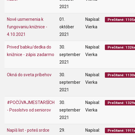
2021
Nové usmernenia k
01.
Napísal:
Prečítané: 1105
fungovaniu knižnice -
október
Vierka
4.10.2021
2021
Priveď babku/dedka do
30.
Napísal:
Prečítané: 1326
knižnice - zápis zadarmo
september
Vierka
2021
Okná do sveta príbehov
30.
Napísal:
Prečítané: 1130
september
Vierka
2021
#POČÚVAJMESTARŠÍCH
30.
Napísal:
Prečítané: 1329
- Posolstvo od seniorov
september
Vierka
2021
Napíš list - poteš srdce
29.
Napísal:
Prečítané: 1911