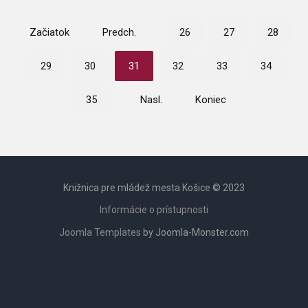
Začiatok
Predch.
26
27
28
29
30
31
32
33
34
35
Nasl.
Koniec
Knižnica pre mládež mesta Košice © 2023
Informácie o prístupnosti
Joomla Templates
by Joomla-Monster.com