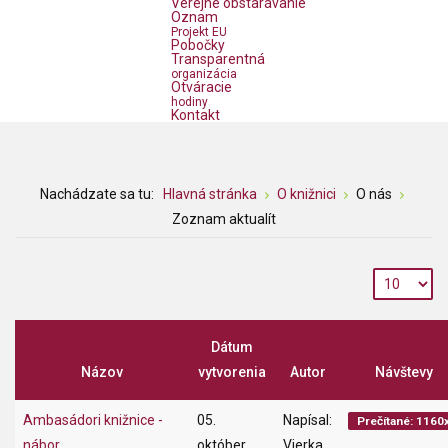
Verejné obstarávanie
Oznam
Projekt EU
Pobočky
Transparentná
organizácia
Otváracie
hodiny
Kontakt
Nachádzate sa tu:
Hlavná stránka
O knižnici
O nás
Zoznam aktualít
Dátum
Názov
vytvorenia
Autor
Návštevy
Ambasádori knižnice -
05.
Napísal:
Prečítané: 1160
nábor
október
Vierka