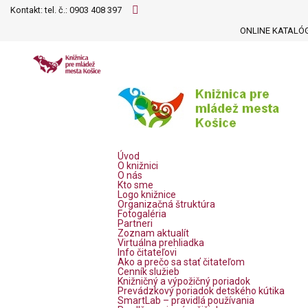
Kontakt: tel. č.:
0903 408 397
ONLINE KATALÓ
Úvod
O knižnici
O nás
Kto sme
Logo knižnice
Organizačná štruktúra
Fotogaléria
Partneri
Zoznam aktualít
Virtuálna prehliadka
Info čitateľovi
Ako a prečo sa stať čitateľom
Cenník služieb
Knižničný a výpožičný poriadok
Prevádzkový poriadok detského kútika
SmartLab – pravidlá používania