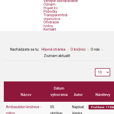
Verejné obstarávanie
Oznam
Projekt EU
Pobočky
Transparentná
organizácia
Otváracie
hodiny
Kontakt
Nachádzate sa tu:
Hlavná stránka
O knižnici
O nás
Zoznam aktualít
Dátum
Názov
vytvorenia
Autor
Návštevy
Ambasádori knižnice -
05.
Napísal:
Prečítané: 1158
nábor
október
Vierka