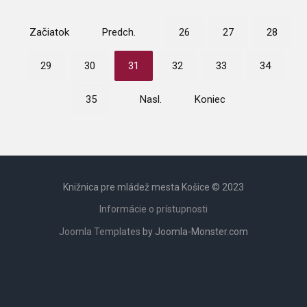
Začiatok
Predch.
26
27
28
29
30
31
32
33
34
35
Nasl.
Koniec
Knižnica pre mládež mesta Košice © 2023
Informácie o prístupnosti
Joomla Templates
by Joomla-Monster.com