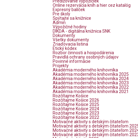
Predlžovanie výpožičiek
Online rezervácia kníh a hier cez katalóg
Expresný balíček
Pre školy
Spýtajte sa knižnice
Admin
Výpožičné hodiny
DIKDA - digitálna knižnica SNK
Dokumenty
Všetky dokumenty
Zriaďovacia listina
Etický kódex
Rozbor činnosti a hospodárenia
Pravidlá ochrany osobných údajov
Povinné informácie
Projekty
Akadémia moderného knihovníka
Akadémia moderného knihovníka 2025
Akadémia moderného knihovníka 2024
Akadémia moderného knihovníka 2023
Akadémia moderného knihovníka 2022
Akadémia moderného knihovníka 2021
Rozčítajme Košice
Rozčítajme Košice 2026
Rozčítajme Košice 2025
Rozčítajme Košice 2024
Rozčítajme Košice 2023
Rozčítajme Košice 2022
Motivačné aktivity s detským čitateľom
Motivačné aktivity s detským čitateľom 202
Motivačné aktivity s detským čitateľom 202
Motivačné aktivity s detským čitateľom 202