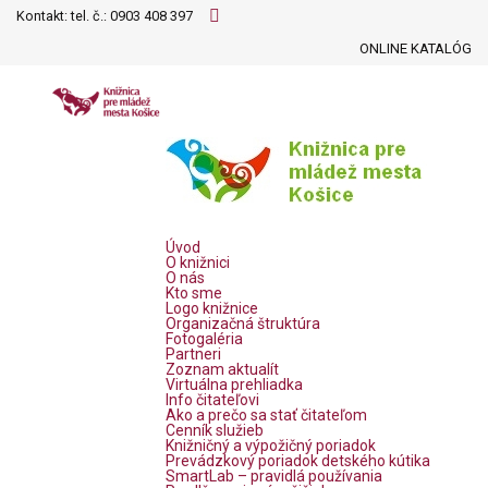
Kontakt: tel. č.:
0903 408 397
ONLINE KATALÓG
Úvod
O knižnici
O nás
Kto sme
Logo knižnice
Organizačná štruktúra
Fotogaléria
Partneri
Zoznam aktualít
Virtuálna prehliadka
Info čitateľovi
Ako a prečo sa stať čitateľom
Cenník služieb
Knižničný a výpožičný poriadok
Prevádzkový poriadok detského kútika
SmartLab – pravidlá používania