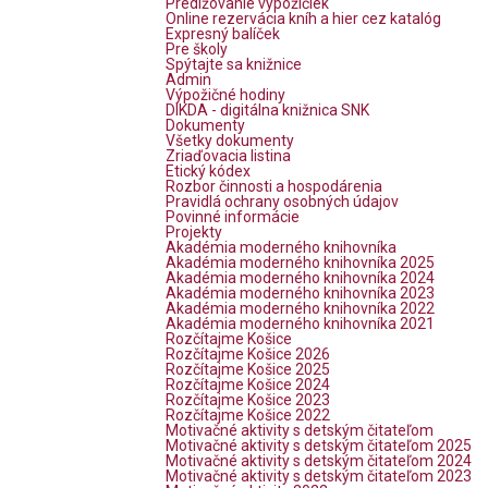
Predlžovanie výpožičiek
Online rezervácia kníh a hier cez katalóg
Expresný balíček
Pre školy
Spýtajte sa knižnice
Admin
Výpožičné hodiny
DIKDA - digitálna knižnica SNK
Dokumenty
Všetky dokumenty
Zriaďovacia listina
Etický kódex
Rozbor činnosti a hospodárenia
Pravidlá ochrany osobných údajov
Povinné informácie
Projekty
Akadémia moderného knihovníka
Akadémia moderného knihovníka 2025
Akadémia moderného knihovníka 2024
Akadémia moderného knihovníka 2023
Akadémia moderného knihovníka 2022
Akadémia moderného knihovníka 2021
Rozčítajme Košice
Rozčítajme Košice 2026
Rozčítajme Košice 2025
Rozčítajme Košice 2024
Rozčítajme Košice 2023
Rozčítajme Košice 2022
Motivačné aktivity s detským čitateľom
Motivačné aktivity s detským čitateľom 2025
Motivačné aktivity s detským čitateľom 2024
Motivačné aktivity s detským čitateľom 2023