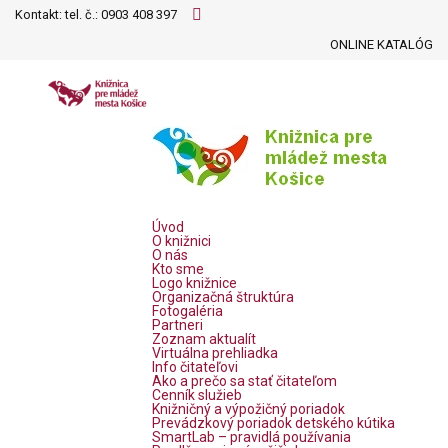
Kontakt: tel. č.:
0903 408 397
ONLINE KATALÓG
Úvod
O knižnici
O nás
Kto sme
Logo knižnice
Organizačná štruktúra
Fotogaléria
Partneri
Zoznam aktualít
Virtuálna prehliadka
Info čitateľovi
Ako a prečo sa stať čitateľom
Cenník služieb
Knižničný a výpožičný poriadok
Prevádzkový poriadok detského kútika
SmartLab – pravidlá používania