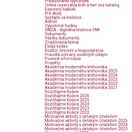
Predlžovanie výpožičiek
Online rezervácia kníh a hier cez katalóg
Expresný balíček
Pre školy
Spýtajte sa knižnice
Admin
Výpožičné hodiny
DIKDA - digitálna knižnica SNK
Dokumenty
Všetky dokumenty
Zriaďovacia listina
Etický kódex
Rozbor činnosti a hospodárenia
Pravidlá ochrany osobných údajov
Povinné informácie
Projekty
Akadémia moderného knihovníka
Akadémia moderného knihovníka 2025
Akadémia moderného knihovníka 2024
Akadémia moderného knihovníka 2023
Akadémia moderného knihovníka 2022
Akadémia moderného knihovníka 2021
Rozčítajme Košice
Rozčítajme Košice 2026
Rozčítajme Košice 2025
Rozčítajme Košice 2024
Rozčítajme Košice 2023
Rozčítajme Košice 2022
Motivačné aktivity s detským čitateľom
Motivačné aktivity s detským čitateľom 2025
Motivačné aktivity s detským čitateľom 2024
Motivačné aktivity s detským čitateľom 2023