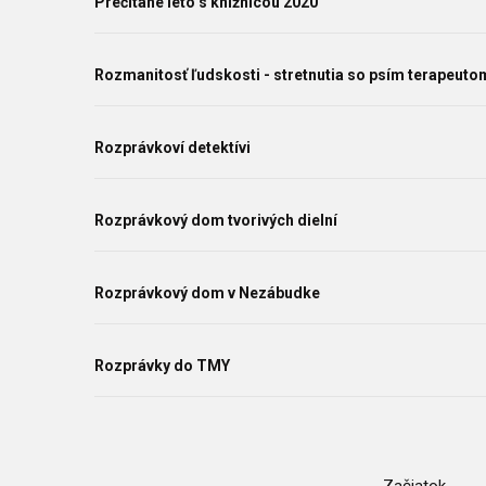
Prečítané leto s knižnicou 2020
Rozmanitosť ľudskosti - stretnutia so psím terapeuto
Rozprávkoví detektívi
Rozprávkový dom tvorivých dielní
Rozprávkový dom v Nezábudke
Rozprávky do TMY