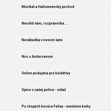
Muzikál a Halloweensky pochod
Neodíď nám, rozprávočka...
Nezábudka v novom šate
Noc s Andersenom
Online podujatia pre kolektívy
Opice z našej police - súťaž
Po stopách kocúra Felixa - uvedenie knihy