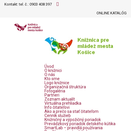
Kontakt: tel. č.:
0903 408 397
ONLINE KATALÓG
Úvod
O knižnici
O nás
Kto sme
Logo knižnice
Organizačná štruktúra
Fotogaléria
Partneri
Zoznam aktualít
Virtuálna prehliadka
Info čitateľovi
Ako a prečo sa stať čitateľom
Cenník služieb
Knižničný a výpožičný poriadok
Prevádzkový poriadok detského kútika
SmartLab – pravidlá používania