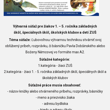
Výtvarná súťaž pre žiakov 1. – 5. ročníka základných
škôl,
špeciálnych škôl, školských klubov a detí ZUŠ
Téma súťaže:
Ľubovoľnou výtvarnou technikou stvárniť svoj
obľúbený príbeh, rozprávku, či básničku Pavla Dobšinského alebo
Boženy Němcovej vo formáte max A2.
Súťažné kategórie:
1.kategória - žiaci ZUŠ
2.kategória - žiaci 1. - 5. ročníka základných škôl, špeciálnych škôl a
školských klubov
Súťažné práce musia obsahovať:
- názov knižky alebo stvárneného príbehu, rozprávky, básničky
- meno a priezvisko žiaka
- adresu bydliska
- triedu a adresu školy