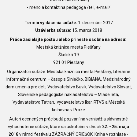
- meno a kontakt na pedagóga /tel., e-mail/
Termín vyhlásenia súťaže:
1. december 2017
Uzávierka súťaže:
15. marca 2018
Práce zasielajte poštou alebo prineste osobne na adresu:
Mestská knižnica mesta Piešťany
Školská 19
921 01 Piešťany
Organizátori súťaže: Mestská knižnica mesta Piešťany, Literárne
informačné centrum – časopis Slniečko, BIBIANA, Medzinárodný
dom umenia pre deti, Vydavateľstvo Buvik, Vydavateľstvo Slovart,
Slovenské pedagogické nakladateľstvo – Mladé letá,
Vydavateľstvo Tatran, vydavateľstvo Ikar, RTVS a Městská
knihovna v Praze
Autori ocenených prác budú pozvaní na vernisáž a slávnostné
vyhodnotenie súťaže, ktoré sa uskutoční v dňoch
22. - 25. mája
2018
v rámci festivalu ZÁZRAČNÝ ORIEŠOK. Kniha v rozhlase -