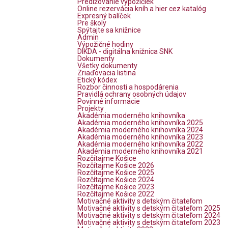
Predlžovanie výpožičiek
Online rezervácia kníh a hier cez katalóg
Expresný balíček
Pre školy
Spýtajte sa knižnice
Admin
Výpožičné hodiny
DIKDA - digitálna knižnica SNK
Dokumenty
Všetky dokumenty
Zriaďovacia listina
Etický kódex
Rozbor činnosti a hospodárenia
Pravidlá ochrany osobných údajov
Povinné informácie
Projekty
Akadémia moderného knihovníka
Akadémia moderného knihovníka 2025
Akadémia moderného knihovníka 2024
Akadémia moderného knihovníka 2023
Akadémia moderného knihovníka 2022
Akadémia moderného knihovníka 2021
Rozčítajme Košice
Rozčítajme Košice 2026
Rozčítajme Košice 2025
Rozčítajme Košice 2024
Rozčítajme Košice 2023
Rozčítajme Košice 2022
Motivačné aktivity s detským čitateľom
Motivačné aktivity s detským čitateľom 2025
Motivačné aktivity s detským čitateľom 2024
Motivačné aktivity s detským čitateľom 2023