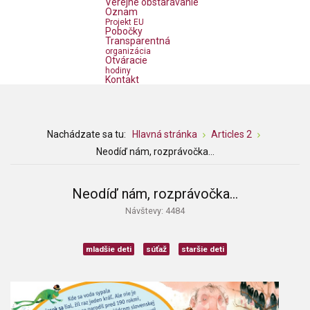
Verejné obstarávanie
Oznam
Projekt EU
Pobočky
Transparentná
organizácia
Otváracie
hodiny
Kontakt
Nachádzate sa tu:
Hlavná stránka
Articles 2
Neodíď nám, rozprávočka...
Neodíď nám, rozprávočka...
Návštevy: 4484
mladšie deti
súťaž
staršie deti