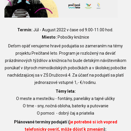
Termín:
Júl - August 2022 v čase od 9.00-11.00 hod.
Miesto:
Pobočky knižnice
Deťom opäť venujeme hravé podujatia so zameraním na témy
projektu Prečítané leto.
Program je rozložený na deväť
prázdninových týždňov a knižnica ho bude detským návštevníkom
ponúkať v štyroch mimoškolských pobočkách a v školskej pobočke
nachádzajúcej sa v ZŠ Družicová 4. Za účasť na podujatí sa platí
jednorazové vstupné 1,- €/rodinu.
Témy leta:
O meste a mestečku -
fontány, paneláky a tajné uličky
O tme -
sny, nočná obloha, baterky a putovanie
O pomoci - dobrý čaj a priatelia
Plánované termíny podujatí (
je potrebné si ich vopred
telefonicky overiť, môže dôjsť k zmenám
):