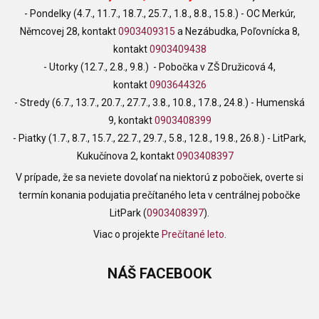
- Pondelky (4.7., 11.7., 18.7., 25.7., 1.8., 8.8., 15.8.) - OC Merkúr,
Němcovej 28, kontakt
0903409315
a Nezábudka, Poľovnícka 8,
kontakt
0903409438
- Utorky (12.7., 2.8., 9.8.) - Pobočka v ZŠ Družicová 4,
kontakt
0903644326
- Stredy (6.7., 13.7., 20.7., 27.7., 3.8., 10.8., 17.8., 24.8.) - Humenská
9, kontakt
0903408399
- Piatky (1.7., 8.7., 15.7., 22.7., 29.7., 5.8., 12.8., 19.8., 26.8.) - LitPark,
Kukučínova 2, kontakt
0903408397
V prípade, že sa neviete dovolať na niektorú z pobočiek, overte si
termín konania podujatia prečítaného leta v centrálnej pobočke
LitPark (
0903408397
).
Viac o projekte
Prečítané leto
.
NÁŠ
FACEBOOK