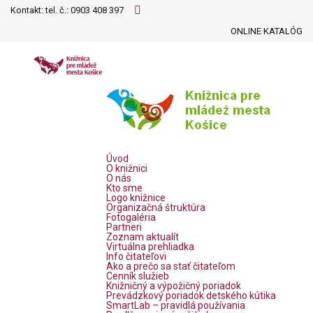
Kontakt: tel. č.:
0903 408 397
ONLINE KATALÓG
Úvod
O knižnici
O nás
Kto sme
Logo knižnice
Organizačná štruktúra
Fotogaléria
Partneri
Zoznam aktualít
Virtuálna prehliadka
Info čitateľovi
Ako a prečo sa stať čitateľom
Cenník služieb
Knižničný a výpožičný poriadok
Prevádzkový poriadok detského kútika
SmartLab – pravidlá používania