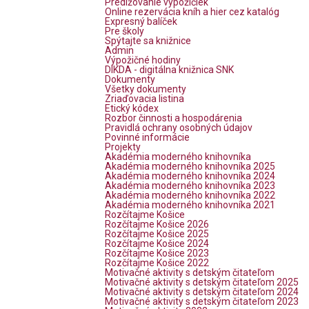
Predlžovanie výpožičiek
Online rezervácia kníh a hier cez katalóg
Expresný balíček
Pre školy
Spýtajte sa knižnice
Admin
Výpožičné hodiny
DIKDA - digitálna knižnica SNK
Dokumenty
Všetky dokumenty
Zriaďovacia listina
Etický kódex
Rozbor činnosti a hospodárenia
Pravidlá ochrany osobných údajov
Povinné informácie
Projekty
Akadémia moderného knihovníka
Akadémia moderného knihovníka 2025
Akadémia moderného knihovníka 2024
Akadémia moderného knihovníka 2023
Akadémia moderného knihovníka 2022
Akadémia moderného knihovníka 2021
Rozčítajme Košice
Rozčítajme Košice 2026
Rozčítajme Košice 2025
Rozčítajme Košice 2024
Rozčítajme Košice 2023
Rozčítajme Košice 2022
Motivačné aktivity s detským čitateľom
Motivačné aktivity s detským čitateľom 2025
Motivačné aktivity s detským čitateľom 2024
Motivačné aktivity s detským čitateľom 2023