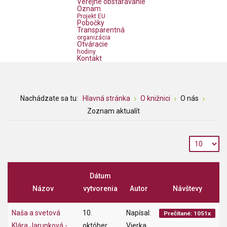
Verejné obstarávanie
Oznam
Projekt EU
Pobočky
Transparentná
organizácia
Otváracie
hodiny
Kontakt
Nachádzate sa tu:
Hlavná stránka
O knižnici
O nás
Zoznam aktualít
Dátum
Názov
vytvorenia
Autor
Návštevy
Naša a svetová
10.
Napísal:
Prečítané: 1051x
Klára Jarunková -
október
Vierka