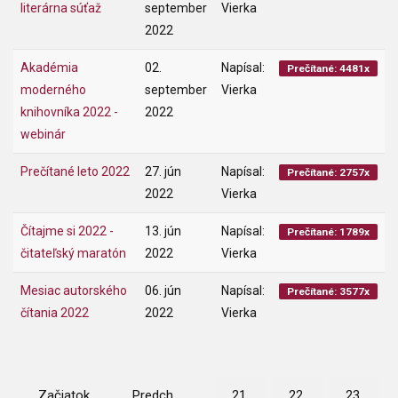
literárna súťaž
september
Vierka
2022
Akadémia
02.
Napísal:
Prečítané: 4481x
moderného
september
Vierka
knihovníka 2022 -
2022
webinár
Prečítané leto 2022
27. jún
Napísal:
Prečítané: 2757x
2022
Vierka
Čítajme si 2022 -
13. jún
Napísal:
Prečítané: 1789x
čitateľský maratón
2022
Vierka
Mesiac autorského
06. jún
Napísal:
Prečítané: 3577x
čítania 2022
2022
Vierka
Začiatok
Predch.
21
22
23