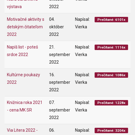
výstava
2022
Motivačné aktivity s
04.
Napísal:
Prečítané: 6101x
detským čitateľom
október
Vierka
2022
2022
Napíš list - poteš
21.
Napísal:
Prečítané: 1116x
srdce 2022
september
Vierka
2022
Kultúrne poukazy
16.
Napísal:
Prečítané: 1086x
2022
september
Vierka
2022
Knižnica roka 2021
07.
Napísal:
Prečítané: 1228x
- cena MK SR
september
Vierka
2022
Via Litera 2022 -
06.
Napísal:
Prečítané: 3204x