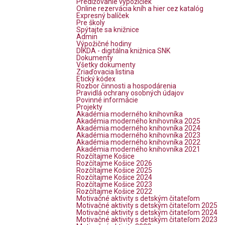
Predlžovanie výpožičiek
Online rezervácia kníh a hier cez katalóg
Expresný balíček
Pre školy
Spýtajte sa knižnice
Admin
Výpožičné hodiny
DIKDA - digitálna knižnica SNK
Dokumenty
Všetky dokumenty
Zriaďovacia listina
Etický kódex
Rozbor činnosti a hospodárenia
Pravidlá ochrany osobných údajov
Povinné informácie
Projekty
Akadémia moderného knihovníka
Akadémia moderného knihovníka 2025
Akadémia moderného knihovníka 2024
Akadémia moderného knihovníka 2023
Akadémia moderného knihovníka 2022
Akadémia moderného knihovníka 2021
Rozčítajme Košice
Rozčítajme Košice 2026
Rozčítajme Košice 2025
Rozčítajme Košice 2024
Rozčítajme Košice 2023
Rozčítajme Košice 2022
Motivačné aktivity s detským čitateľom
Motivačné aktivity s detským čitateľom 2025
Motivačné aktivity s detským čitateľom 2024
Motivačné aktivity s detským čitateľom 2023