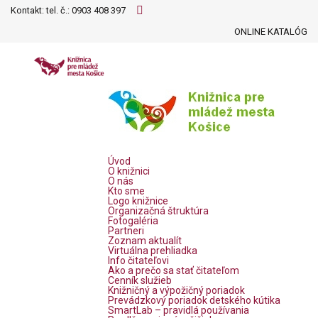
Kontakt: tel. č.:
0903 408 397
ONLINE KATALÓG
Úvod
O knižnici
O nás
Kto sme
Logo knižnice
Organizačná štruktúra
Fotogaléria
Partneri
Zoznam aktualít
Virtuálna prehliadka
Info čitateľovi
Ako a prečo sa stať čitateľom
Cenník služieb
Knižničný a výpožičný poriadok
Prevádzkový poriadok detského kútika
SmartLab – pravidlá používania