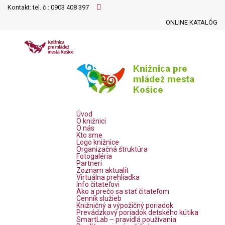
Kontakt: tel. č.:
0903 408 397
ONLINE KATALÓG
Úvod
O knižnici
O nás
Kto sme
Logo knižnice
Organizačná štruktúra
Fotogaléria
Partneri
Zoznam aktualít
Virtuálna prehliadka
Info čitateľovi
Ako a prečo sa stať čitateľom
Cenník služieb
Knižničný a výpožičný poriadok
Prevádzkový poriadok detského kútika
SmartLab – pravidlá používania