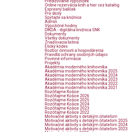
Predlžovanie výpožičiek
Online rezervácia kníh a hier cez katalóg
Expresný balíček
Pre školy
Spýtajte sa knižnice
Admin
Výpožičné hodiny
DIKDA - digitálna knižnica SNK
Dokumenty
Všetky dokumenty
Zriaďovacia listina
Etický kódex
Rozbor činnosti a hospodárenia
Pravidlá ochrany osobných údajov
Povinné informácie
Projekty
Akadémia moderného knihovníka
Akadémia moderného knihovníka 2025
Akadémia moderného knihovníka 2024
Akadémia moderného knihovníka 2023
Akadémia moderného knihovníka 2022
Akadémia moderného knihovníka 2021
Rozčítajme Košice
Rozčítajme Košice 2026
Rozčítajme Košice 2025
Rozčítajme Košice 2024
Rozčítajme Košice 2023
Rozčítajme Košice 2022
Motivačné aktivity s detským čitateľom
Motivačné aktivity s detským čitateľom 2025
Motivačné aktivity s detským čitateľom 2024
Motivačné aktivity s detským čitateľom 2023