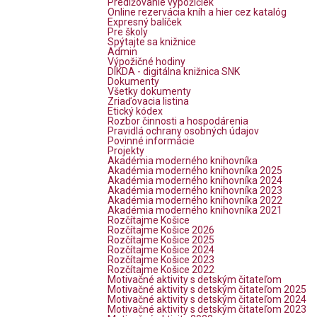
Predlžovanie výpožičiek
Online rezervácia kníh a hier cez katalóg
Expresný balíček
Pre školy
Spýtajte sa knižnice
Admin
Výpožičné hodiny
DIKDA - digitálna knižnica SNK
Dokumenty
Všetky dokumenty
Zriaďovacia listina
Etický kódex
Rozbor činnosti a hospodárenia
Pravidlá ochrany osobných údajov
Povinné informácie
Projekty
Akadémia moderného knihovníka
Akadémia moderného knihovníka 2025
Akadémia moderného knihovníka 2024
Akadémia moderného knihovníka 2023
Akadémia moderného knihovníka 2022
Akadémia moderného knihovníka 2021
Rozčítajme Košice
Rozčítajme Košice 2026
Rozčítajme Košice 2025
Rozčítajme Košice 2024
Rozčítajme Košice 2023
Rozčítajme Košice 2022
Motivačné aktivity s detským čitateľom
Motivačné aktivity s detským čitateľom 2025
Motivačné aktivity s detským čitateľom 2024
Motivačné aktivity s detským čitateľom 2023