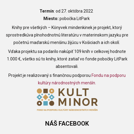
Termín
: od 27. októbra 2022
Miesto:
pobočka LitPark
Knihy pre všetkých – Könyvek mindenkinek je projekt, ktorý
sprostredkúva plnohodnotnú literatúru v materinskom jazyku pre
početnú maďarskú menšinu žijúcu v Košiciach a ich okolí.
Vďaka projektu sa podarilo nakúpiť 109 kníh v celkovej hodnote
1.000 €, všetko sú to knihy, ktoré zatiaľ vo fonde pobočky LitPark
absentovali.
Projekt je realizovaný s finančnou podporou
Fondu na podporu
kultúry národnostných menšín.
NÁŠ
FACEBOOK