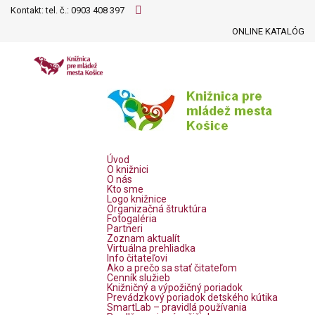
Kontakt: tel. č.:
0903 408 397
ONLINE KATALÓG
Úvod
O knižnici
O nás
Kto sme
Logo knižnice
Organizačná štruktúra
Fotogaléria
Partneri
Zoznam aktualít
Virtuálna prehliadka
Info čitateľovi
Ako a prečo sa stať čitateľom
Cenník služieb
Knižničný a výpožičný poriadok
Prevádzkový poriadok detského kútika
SmartLab – pravidlá používania