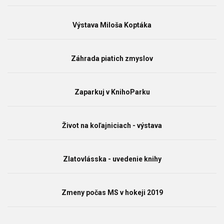
Výstava Miloša Koptáka
Záhrada piatich zmyslov
Zaparkuj v KnihoParku
Život na koľajniciach - výstava
Zlatovlásska - uvedenie knihy
Zmeny počas MS v hokeji 2019