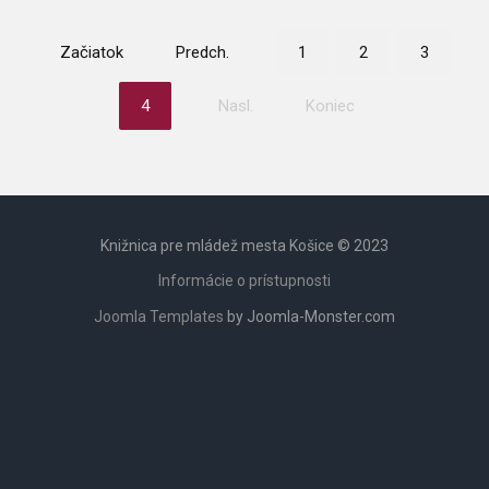
Začiatok
Predch.
1
2
3
4
Nasl.
Koniec
Knižnica pre mládež mesta Košice © 2023
Informácie o prístupnosti
Joomla Templates
by Joomla-Monster.com