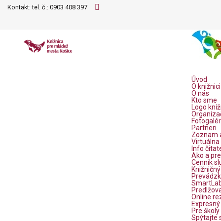
Kontakt: tel. č.:
0903 408 397
Úvod
O knižnici
O nás
Kto sme
Logo kniž
Organiza
Fotogalér
Partneri
Zoznam a
Virtuálna
Info čitat
Ako a pre
Cenník sl
Knižničný
Prevádzk
SmartLab 
Predlžova
Online re
Expresný 
Pre školy
Spýtajte 